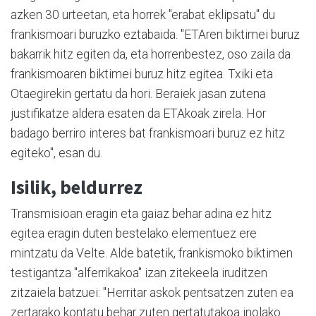
azken 30 urteetan, eta horrek "erabat eklipsatu" du
frankismoari buruzko eztabaida. "ETAren biktimei buruz
bakarrik hitz egiten da, eta horrenbestez, oso zaila da
frankismoaren biktimei buruz hitz egitea. Txiki eta
Otaegirekin gertatu da hori. Beraiek jasan zutena
justifikatze aldera esaten da ETAkoak zirela. Hor
badago berriro interes bat frankismoari buruz ez hitz
egiteko", esan du.
Isilik, beldurrez
Transmisioan eragin eta gaiaz behar adina ez hitz
egitea eragin duten bestelako elementuez ere
mintzatu da Velte. Alde batetik, frankismoko biktimen
testigantza "alferrikakoa" izan zitekeela iruditzen
zitzaiela batzuei: "Herritar askok pentsatzen zuten ea
zertarako kontatu behar zuten gertatutakoa inolako