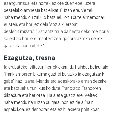
esanguratsua, eta horrek ez ote duen epe luzera
bestelako amnesia bat elikatu". Izan ere, Veltek
nabarmendu du zirkulo batzuek lortu dutela memoriari
eustea, eta hori ez dela "sozialki erabat
deslegitimizatu". "Garrantzitsua da bestaldeko memoria
kolektibo hori ere mantentzea, gogorarazteko denok
gatozela nonbaitetik".
Ezagutza, tresna
Ia erabateko isiltasun horrek ekarri du hainbat belaunaldi
"frankismoaren biktima guztiei buruzko ia ezagutzarik
gabe" hazi izana. Mende erdiak askorako eman dezake,
eta batzuek urrun ikusiko dute Francisco Francoren
diktadura eta heriotza. Hala eta guztiz ere, Veltek
nabarmendu nahi izan du garai hori ez dela "hain
aspaldikoa, ez denboran eta ez bilakaera politikoan