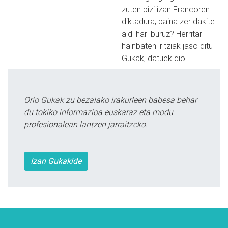
zuten bizi izan Francoren
diktadura, baina zer dakite
aldi hari buruz? Herritar
hainbaten iritziak jaso ditu
Gukak, datuek dio…
Orio Gukak zu bezalako irakurleen babesa behar
du tokiko informazioa euskaraz eta modu
profesionalean lantzen jarraitzeko.
Izan Gukakide