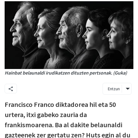
Hainbat belaunaldi irudikatzen dituzten pertsonak. (Guka)
Entzun
Francisco Franco diktadorea hil eta 50
urtera, itxi gabeko zauria da
frankismoarena. Ba al dakite belaunaldi
gazteenek zer gertatu zen? Huts egin al du