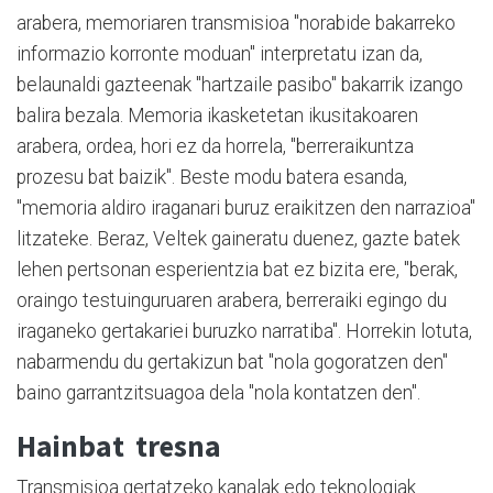
arabera, memoriaren transmisioa "norabide bakarreko
informazio korronte moduan" interpretatu izan da,
belaunaldi gazteenak "hartzaile pasibo" bakarrik izango
balira bezala. Memoria ikasketetan ikusitakoaren
arabera, ordea, hori ez da horrela, "berreraikuntza
prozesu bat baizik". Beste modu batera esanda,
"memoria aldiro iraganari buruz eraikitzen den narrazioa"
litzateke. Beraz, Veltek gaineratu duenez, gazte batek
lehen pertsonan esperientzia bat ez bizita ere, "berak,
oraingo testuinguruaren arabera, berreraiki egingo du
iraganeko gertakariei buruzko narratiba". Horrekin lotuta,
nabarmendu du gertakizun bat "nola gogoratzen den"
baino garrantzitsuagoa dela "nola kontatzen den".
Hainbat tresna
Transmisioa gertatzeko kanalak edo teknologiak