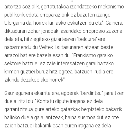
aitortza sozialik, gertatutakoa izendatzeko mekanismo
publikorik edota erreparaziorik ez bazuten izango.
Ulergarria da, horrek lan asko eskatzen du eta". Gainera,
diktaduran zehar jendeak jasandako errepresio zuzena
dela eta, hitz egiteko gizartearen "beldurra" ere
nabarmendu du Veltek. Isiltasunaren atzean beste
arrazoi bat ere bazela esan du: "Frankismo garaiko
sektore batzuei ez zaie interesatzen garai hartako
krimen guztiei buruz hitz egitea, batzuen irudia ere
zikindu dezakeelako horrek".
Gaur egunera ekarrita ere, egoerak "berdintsu" jarraitzen
duela iritzi du. "Kontatu digute iragana ez dela
garrantzitsua, gure arteko gatazkak berpizteko bakarrik
balioko duela gaia lantzeak, baina susmoa dut ez ote
zaion batzuei bakarrik esan euren iragana ez dela