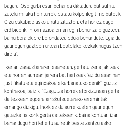
bagara. Oso garbi esan behar da diktadura bat sufritu
zutela milaka herritarrek, estatu kolpe ilegitimo batetik.
Giza eskubide asko urratu zituzten, eta hor ez dago
erdibiderik. Informazioa eman egin behar zaie gazteei,
baina beraiek ere borondatea eduki behar dute. Egia da
gaur egun gazteen artean bestelako kezkak nagusitzen
direla".
Ikerlari zarauztarraren esanetan, gertatu zena jakiteak
eta horren aurrean jarrera bat hartzeak "ez du esan nahi
justifikatu eta egindakoa elkarbanatuko denik"; guztiz
kontrakoa, baizik. "Ezagutza horrek etorkizunean gerta
daitezkeen egoera arriskutsuetarako erremintak
emango dizkigu. Inork ez du aurreikusten gaur egun
gatazka fisikorik gerta daitekeenik, baina kontuan izan
behar dugu hori lehertu aurretik beste zantzu asko