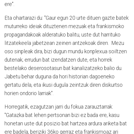
ere".
Eta ohartarazi du: "Gaur egun 20 urte dituen gazte batek
muturreko ideiak dituztenen mezuak eta frankismoko
propagandakoak alderatuko balitu, uste dut harrituko
litzatekeela jabetzean zeinen antzekoak diren. Mezu
oso sinpleak dira, bizi dugun mundu konplexua soiltzen
dutenak; errudun bat izendatzen dute, eta horrek
bestelako deserosotasun bat kanalizatzeko balio du.
Jabetu behar duguna da hori historian dagoeneko
gertatu dela, eta ikusi dugula zeintzuk diren diskurtso
horien ondorio larriak".
Horregatik, ezagutzan jarri du fokua zarauztarrak:
"Gatazka bat lehen pertsonan bizi ez bada ere, kasu
honetan uste dut posizio bat hartzea ardura ariketa bat
ere badela, beriziki 36ko gerraz eta frankismoaz ari