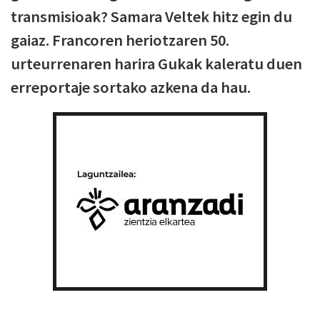
transmisioak? Samara Veltek hitz egin du
gaiaz. Francoren heriotzaren 50.
urteurrenaren harira Gukak kaleratu duen
erreportaje sortako azkena da hau.