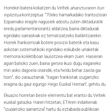
Horrekin batera kokatzen du Veltek
ahanzturaren itun
inplizitua
kontzeptua. "70eko hamarkadako trantsizioan
Espainiako eragile nagusiek adostu zuten diktaduratik
eredu parlamentariorantz aldatzea, baina diktadurak
egindako sarraskiak ez tematizatzeko baldintzarekin.
Horrek frankismoak botere posizio batetik eta kasu
askotan sistematikoki egindako eskubide urraketak
memoria kolektiboan lausotzea ekarri zuen. Hasieran
agian balioko zuen, baina gerora ikusi dugu iraganeko
min asko dagoela oraindik, eta heldu behar zaiola gai
horri", dio zarauztarrak. "Iragan frankistak izugarrizko
eragina du gaur egungo Hego Euskal Herrian", gehitu du.
Ekuazio horretan beste elementu bat erantsi du Veltek:
euskal gatazka. Haren hitzetan, ETAren indarkeriak
"izugarrizko garrantzia" hartu du eztabaida publikoan