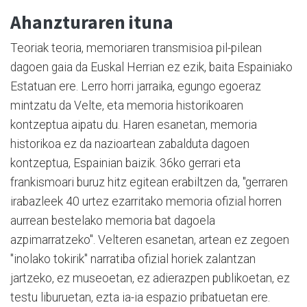
Ahanzturaren ituna
Teoriak teoria, memoriaren transmisioa pil-pilean
dagoen gaia da Euskal Herrian ez ezik, baita Espainiako
Estatuan ere. Lerro horri jarraika, egungo egoeraz
mintzatu da Velte, eta memoria historikoaren
kontzeptua aipatu du. Haren esanetan, memoria
historikoa ez da nazioartean zabalduta dagoen
kontzeptua, Espainian baizik. 36ko gerrari eta
frankismoari buruz hitz egitean erabiltzen da, "gerraren
irabazleek 40 urtez ezarritako memoria ofizial horren
aurrean bestelako memoria bat dagoela
azpimarratzeko". Velteren esanetan, artean ez zegoen
"inolako tokirik" narratiba ofizial horiek zalantzan
jartzeko, ez museoetan, ez adierazpen publikoetan, ez
testu liburuetan, ezta ia-ia espazio pribatuetan ere.