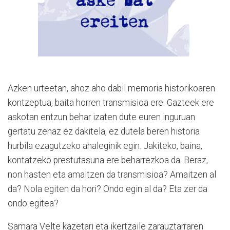
Azken urteetan, ahoz aho dabil memoria historikoaren
kontzeptua, baita horren transmisioa ere. Gazteek ere
askotan entzun behar izaten dute euren inguruan
gertatu zenaz ez dakitela, ez dutela beren historia
hurbila ezagutzeko ahaleginik egin. Jakiteko, baina,
kontatzeko prestutasuna ere beharrezkoa da. Beraz,
non hasten eta amaitzen da transmisioa? Amaitzen al
da? Nola egiten da hori? Ondo egin al da? Eta zer da
ondo egitea?
Samara Velte kazetari eta ikertzaile zarauztarraren