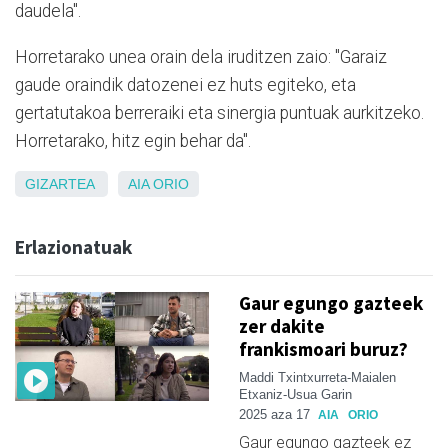
daudela".
Horretarako unea orain dela iruditzen zaio: "Garaiz
gaude oraindik datozenei ez huts egiteko, eta
gertatutakoa berreraiki eta sinergia puntuak aurkitzeko.
Horretarako, hitz egin behar da".
GIZARTEA
AIA
ORIO
Erlazionatuak
Gaur egungo gazteek
zer dakite
frankismoari buruz?
Maddi Txintxurreta-Maialen
Etxaniz-Usua Garin
2025 aza 17
AIA
ORIO
Gaur egungo gazteek ez