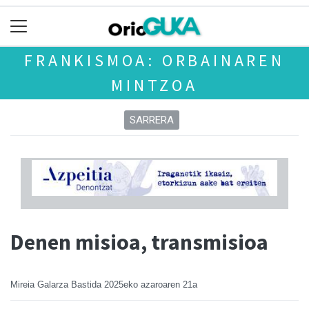
FRANKISMOA: ORBAINAREN
MINTZOA
SARRERA
Denen misioa, transmisioa
Mireia Galarza Bastida
2025eko azaroaren 21a