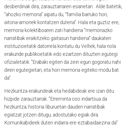
desberdinak dira, zarauztarraren esanetan. Alde batetik,
"ahozko memoria" aipatu du, "familia barruko hori,
aitona-amonek kontatzen dutena". Hala eta guztiz ere,
memoria kolektiboaren zati handiena "memoriazko
narratibak eraikitzeko gaitasun handiena" daukaten
instituzioetatik datorrela kontatu du Veltek, hala nola
erakunde publikoetatik edo ezartzen dituzten egutegi
ofizialetatik: "Erabaki egiten da zein egun gogoratu nahi
diren egutegietan, eta hori memoria egiteko modu bat
da".
Hezkuntza erakundeak eta hedabideak ere izan ditu
hizpide zarauztarrak. "Erreminta oso indartsua da
hezkuntza; historia liburuetan dauden narratibak
egiatzat jotzen ditugu, adostutako egiak dira.
Komunikabideek duten indarra ere eztabaidaezina da".