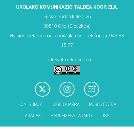
UROLAKO KOMUNIKAZIO TALDEA KOOP. ELK.
Eusko Gudari kalea, 26
20810 Orio (Gipuzkoa)
Helbide elektronikoa: orio@ukt.eus | Telefonoa: 943-83
15 27
Codesyntaxek garatua
HONI BURUZ
LEGE OHARRA
PUBLIZITATEA
ARAUAK
HARREMANETARAKO
RSS