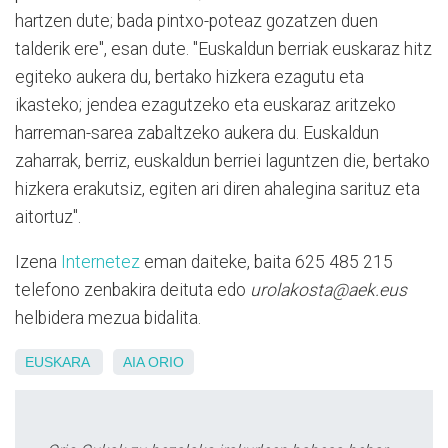
hartzen dute; bada pintxo-poteaz gozatzen duen
talderik ere", esan dute. "Euskaldun berriak euskaraz hitz
egiteko aukera du, bertako hizkera ezagutu eta
ikasteko; jendea ezagutzeko eta euskaraz aritzeko
harreman-sarea zabaltzeko aukera du. Euskaldun
zaharrak, berriz, euskaldun berriei laguntzen die, bertako
hizkera erakutsiz, egiten ari diren ahalegina sarituz eta
aitortuz".
Izena
Internetez
eman daiteke, baita 625 485 215
telefono zenbakira deituta edo
urolakosta@aek.eus
helbidera mezua bidalita.
EUSKARA
AIA
ORIO