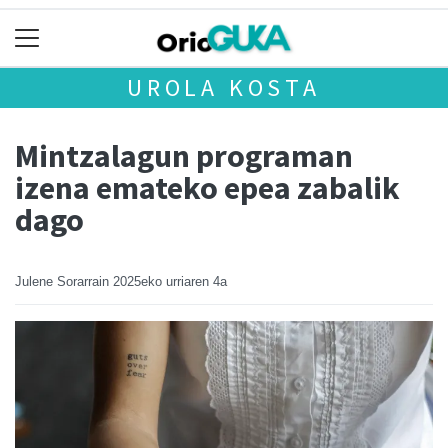
UROLA KOSTA
Mintzalagun programan
izena emateko epea zabalik
dago
Julene Sorarrain
2025eko urriaren 4a