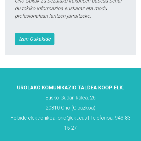
Orio Gukak zu bezalako irakurleen babesa behar
du tokiko informazioa euskaraz eta modu
profesionalean lantzen jarraitzeko.
Izan Gukakide
UROLAKO KOMUNIKAZIO TALDEA KOOP. ELK.
Eusko Gudari kalea, 26
20810 Orio (Gipuzkoa)
Helbide elektronikoa: orio@ukt.eus | Telefonoa: 943-83
15 27