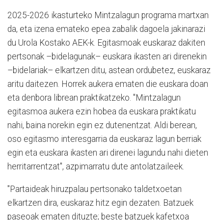
2025-2026 ikasturteko Mintzalagun programa martxan
da, eta izena emateko epea zabalik dagoela jakinarazi
du Urola Kostako AEK-k. Egitasmoak euskaraz dakiten
pertsonak –bidelagunak– euskara ikasten ari direnekin
–bidelariak– elkartzen ditu, astean ordubetez, euskaraz
aritu daitezen. Horrek aukera ematen die euskara doan
eta denbora librean praktikatzeko. "Mintzalagun
egitasmoa aukera ezin hobea da euskara praktikatu
nahi, baina norekin egin ez dutenentzat. Aldi berean,
oso egitasmo interesgarria da euskaraz lagun berriak
egin eta euskara ikasten ari direnei lagundu nahi dieten
herritarrentzat", azpimarratu dute antolatzaileek.
"Partaideak hiruzpalau pertsonako taldetxoetan
elkartzen dira, euskaraz hitz egin dezaten. Batzuek
paseoak ematen dituzte; beste batzuek kafetxoa