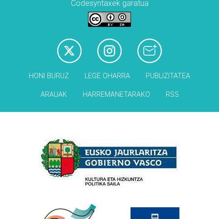
Codesyntaxek garatua
HONI BURUZ
LEGE OHARRA
PUBLIZITATEA
ARAUAK
HARREMANETARAKO
RSS
Babesleak