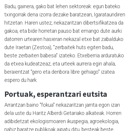
Badu, gainera, gako bat lehen sektoreak: egun bateko
txingorrak dena izorra dezake baratzean, Igarataundiren
hitzetan. Haren ustez, nekazaritzan dibertsifikatzea da
gakoa, eta bide horretan pauso bat emango dute aurki:
datorren urtearen hasieran nekazal etxe bat zabalduko
dute Iraetan (Zestoa), "zerbaitek huts egiten badu,
beste zerbaiten babesa" izateko. Etxeberria arduratuko
da etxea kudeatzeaz, eta urteek aurrera egin ahala,
beraientzat "gero eta denbora libre gehiago" izatea
espero du hark.
Portuak, esperantzari eutsita
Arrantzan baino "fokua" nekazaritzan jarrita egon izan
dela uste du Haritz Alberdi Getariako alkateak. Horren
adibidetzat ekologismoaren ikuspegia, agroekologia,
nahiz baratze publikoak aipatu ditu, besteak beste.