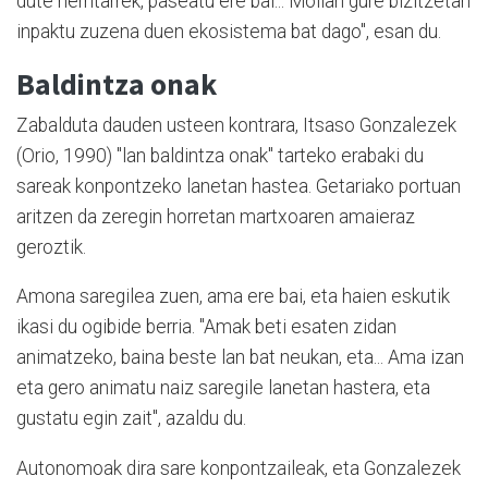
dute herritarrek, paseatu ere bai... Moilan gure bizitzetan
inpaktu zuzena duen ekosistema bat dago", esan du.
Baldintza onak
Zabalduta dauden usteen kontrara, Itsaso Gonzalezek
(Orio, 1990) "lan baldintza onak" tarteko erabaki du
sareak konpontzeko lanetan hastea. Getariako portuan
aritzen da zeregin horretan martxoaren amaieraz
geroztik.
Amona saregilea zuen, ama ere bai, eta haien eskutik
ikasi du ogibide berria. "Amak beti esaten zidan
animatzeko, baina beste lan bat neukan, eta... Ama izan
eta gero animatu naiz saregile lanetan hastera, eta
gustatu egin zait", azaldu du.
Autonomoak dira sare konpontzaileak, eta Gonzalezek