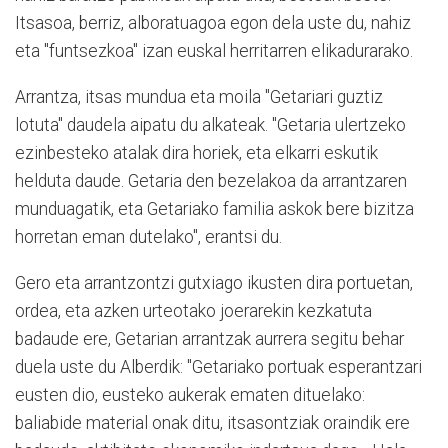
Itsasoa, berriz, alboratuagoa egon dela uste du, nahiz
eta "funtsezkoa" izan euskal herritarren elikadurarako.
Arrantza, itsas mundua eta moila "Getariari guztiz
lotuta" daudela aipatu du alkateak. "Getaria ulertzeko
ezinbesteko atalak dira horiek, eta elkarri eskutik
helduta daude. Getaria den bezelakoa da arrantzaren
munduagatik, eta Getariako familia askok bere bizitza
horretan eman dutelako", erantsi du.
Gero eta arrantzontzi gutxiago ikusten dira portuetan,
ordea, eta azken urteotako joerarekin kezkatuta
badaude ere, Getarian arrantzak aurrera segitu behar
duela uste du Alberdik: "Getariako portuak esperantzari
eusten dio, eusteko aukerak ematen dituelako:
baliabide material onak ditu, itsasontziak oraindik ere