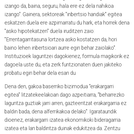
izango da, baina, seguru, hala ere ez dela nahikoa
izango". Gainera, sektoreak "inbertsio handiak" egitea
eskatzen duela ere azpimarratu du hark, eta horrek dena
"asko hipotekatzen" duela iruditzen zaio:
"Errentagarritasuna lortzea asko kostatzen da, hori
baino lehen inbertsioari aurre egin behar zaiolako".
Instituzioek laguntzei dagokienez, formula magikorik ez
dagoela uste du, eta zerk funtzionaten duen jakiteko
probatu egin behar dela esan du.
Dena den, gakoa baserriko bizimodua "erakargarri
egitea" litzatekeelakoan dago azpeitiarra, "beharrezko
laguntza guztiak jarri arren, gazteentzat erakargarria ez
baldin bada, dena alferrikakoa delako". Igarataundik
dioenez, erakargarri izatea ekonomikoki bideragarria
izatea eta lan baldintza duinak edukitzea da. Zentzu