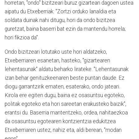
horretan, "ondo" bizitzeari buruz gizartean dagoen ustea
aipatu du Etxeberriak: "Zortzi orduko lanaldia eta
soldata duinak nahi ditugu, hori da ondo bizitzea
guretzat, baina baserri bat ezin da mantendu horrela;
hori fikzioa da".
Ondo bizitzeari lotutako uste hori aldatzeko,
Etxeberriaren esanetan, hasteko, "gizartearen
lehentasunak" aldatu beharko lirateke. "Lehentasunak
izan behar genituzkeenaren beste puntan daude. Ez
diogu garrantzirik ematen, esaterako, ondo jateari.
Kirola ere egiten dugu, baina ez osasuntsu egoteko,
politak egoteko eta hori sareetan erakusteko baizik",
erantsi du. Baserria mantentzeko, ordea, nahitaezkoa
da osasuntsu egotearen kontzientzia edukitzea
Etxeberriaren ustez, nahiz eta, aldi berean, "modan
egon".