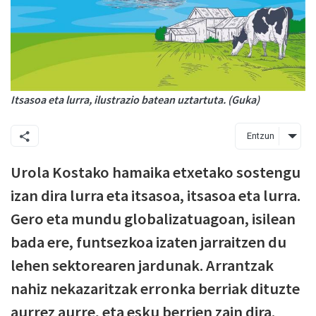
Itsasoa eta lurra, ilustrazio batean uztartuta. (Guka)
Entzun
Urola Kostako hamaika etxetako sostengu
izan dira lurra eta itsasoa, itsasoa eta lurra.
Gero eta mundu globalizatuagoan, isilean
bada ere, funtsezkoa izaten jarraitzen du
lehen sektorearen jardunak. Arrantzak
nahiz nekazaritzak erronka berriak dituzte
aurrez aurre, eta esku berrien zain dira.