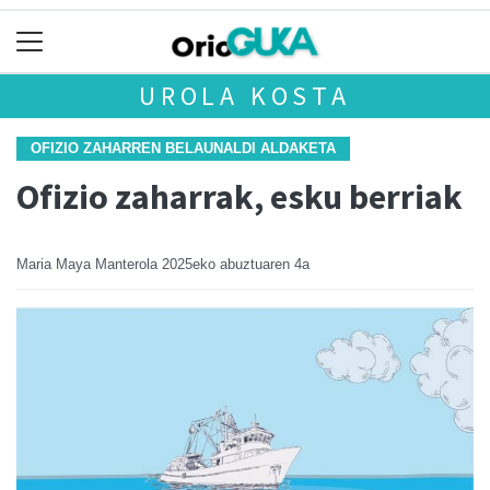
UROLA KOSTA
OFIZIO ZAHARREN BELAUNALDI ALDAKETA
Ofizio zaharrak, esku berriak
Maria Maya Manterola
2025eko abuztuaren 4a