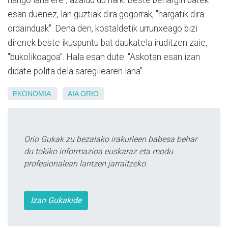
hango lana ere", azaldu du hark. Beste behargin batek
esan duenez, lan guztiak dira gogorrak, "hargatik dira
ordainduak". Dena den, kostaldetik urrunxeago bizi
direnek beste ikuspuntu bat daukatela iruditzen zaie,
"bukolikoagoa". Hala esan dute: "Askotan esan izan
didate polita dela saregilearen lana".
EKONOMIA
AIA
ORIO
Orio Gukak zu bezalako irakurleen babesa behar
du tokiko informazioa euskaraz eta modu
profesionalean lantzen jarraitzeko.
Izan Gukakide