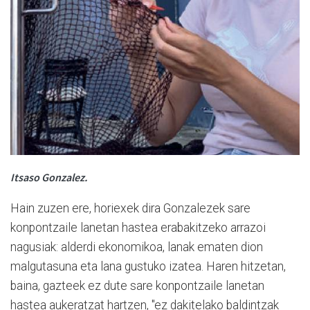
Itsaso Gonzalez.
Hain zuzen ere, horiexek dira Gonzalezek sare
konpontzaile lanetan hastea erabakitzeko arrazoi
nagusiak: alderdi ekonomikoa, lanak ematen dion
malgutasuna eta lana gustuko izatea. Haren hitzetan,
baina, gazteek ez dute sare konpontzaile lanetan
hastea aukeratzat hartzen, "ez dakitelako baldintzak