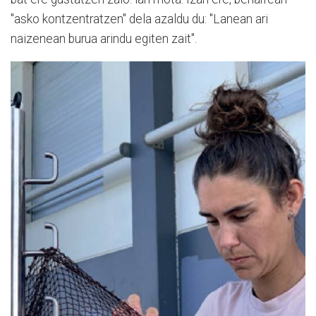
"asko kontzentratzen" dela azaldu du: "Lanean ari
naizenean burua arindu egiten zait".