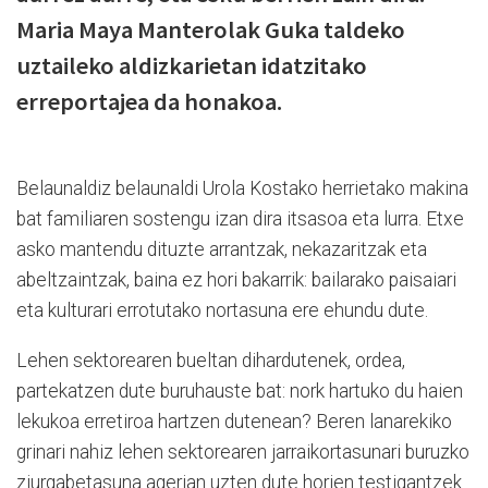
Maria Maya Manterolak Guka taldeko
uztaileko aldizkarietan idatzitako
erreportajea da honakoa.
Belaunaldiz belaunaldi Urola Kostako herrietako makina
bat familiaren sostengu izan dira itsasoa eta lurra. Etxe
asko mantendu dituzte arrantzak, nekazaritzak eta
abeltzaintzak, baina ez hori bakarrik: bailarako paisaiari
eta kulturari errotutako nortasuna ere ehundu dute.
Lehen sektorearen bueltan dihardutenek, ordea,
partekatzen dute buruhauste bat: nork hartuko du haien
lekukoa erretiroa hartzen dutenean? Beren lanarekiko
grinari nahiz lehen sektorearen jarraikortasunari buruzko
ziurgabetasuna agerian uzten dute horien testigantzek.