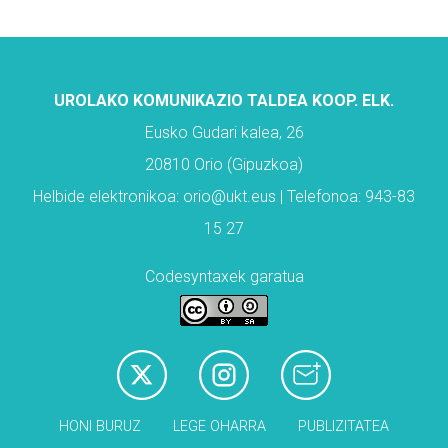
UROLAKO KOMUNIKAZIO TALDEA KOOP. ELK.
Eusko Gudari kalea, 26
20810 Orio (Gipuzkoa)
Helbide elektronikoa: orio@ukt.eus | Telefonoa: 943-83
15 27
Codesyntaxek garatua
HONI BURUZ
LEGE OHARRA
PUBLIZITATEA