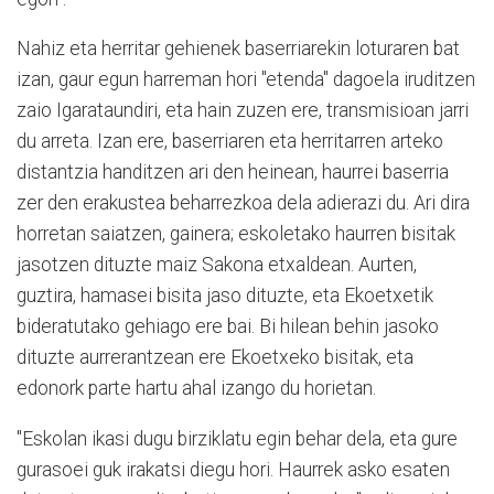
Nahiz eta herritar gehienek baserriarekin loturaren bat
izan, gaur egun harreman hori "etenda" dagoela iruditzen
zaio Igarataundiri, eta hain zuzen ere, transmisioan jarri
du arreta. Izan ere, baserriaren eta herritarren arteko
distantzia handitzen ari den heinean, haurrei baserria
zer den erakustea beharrezkoa dela adierazi du. Ari dira
horretan saiatzen, gainera; eskoletako haurren bisitak
jasotzen dituzte maiz Sakona etxaldean. Aurten,
guztira, hamasei bisita jaso dituzte, eta Ekoetxetik
bideratutako gehiago ere bai. Bi hilean behin jasoko
dituzte aurrerantzean ere Ekoetxeko bisitak, eta
edonork parte hartu ahal izango du horietan.
"Eskolan ikasi dugu birziklatu egin behar dela, eta gure
gurasoei guk irakatsi diegu hori. Haurrek asko esaten