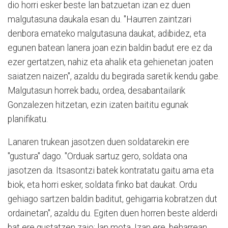
dio horri esker beste lan batzuetan izan ez duen
malgutasuna daukala esan du. "Haurren zaintzari
denbora emateko malgutasuna daukat, adibidez, eta
egunen batean lanera joan ezin baldin badut ere ez da
ezer gertatzen, nahiz eta ahalik eta gehienetan joaten
saiatzen naizen", azaldu du begirada saretik kendu gabe.
Malgutasun horrek badu, ordea, desabantailarik
Gonzalezen hitzetan, ezin izaten baititu egunak
planifikatu.
Lanaren trukean jasotzen duen soldatarekin ere
"gustura" dago. "Orduak sartuz gero, soldata ona
jasotzen da. Itsasontzi batek kontratatu gaitu ama eta
biok, eta horri esker, soldata finko bat daukat. Ordu
gehiago sartzen baldin baditut, gehigarria kobratzen dut
ordainetan", azaldu du. Egiten duen horren beste alderdi
bat ere gustatzen zaio: lan mota. Izan ere, beharrean