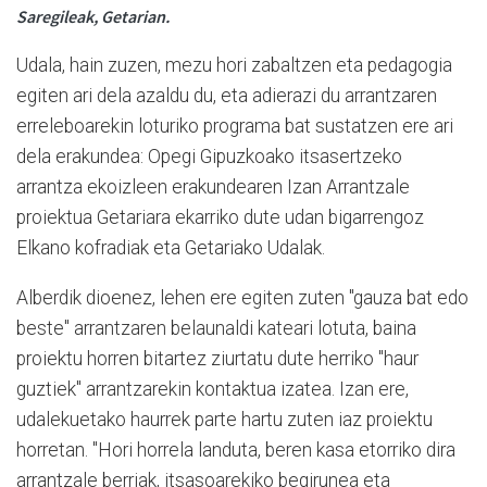
Saregileak, Getarian.
Udala, hain zuzen, mezu hori zabaltzen eta pedagogia
egiten ari dela azaldu du, eta adierazi du arrantzaren
erreleboarekin loturiko programa bat sustatzen ere ari
dela erakundea: Opegi Gipuzkoako itsasertzeko
arrantza ekoizleen erakundearen Izan Arrantzale
proiektua Getariara ekarriko dute udan bigarrengoz
Elkano kofradiak eta Getariako Udalak.
Alberdik dioenez, lehen ere egiten zuten "gauza bat edo
beste" arrantzaren belaunaldi kateari lotuta, baina
proiektu horren bitartez ziurtatu dute herriko "haur
guztiek" arrantzarekin kontaktua izatea. Izan ere,
udalekuetako haurrek parte hartu zuten iaz proiektu
horretan. "Hori horrela landuta, beren kasa etorriko dira
arrantzale berriak, itsasoarekiko begirunea eta