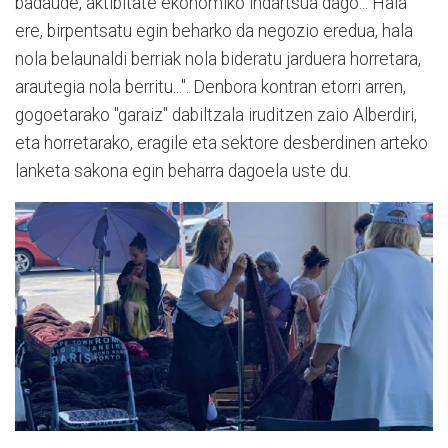
badaude, aktibitate ekonomiko indartsua dago... Hala
ere, birpentsatu egin beharko da negozio eredua, hala
nola belaunaldi berriak nola bideratu jarduera horretara,
arautegia nola berritu...". Denbora kontran etorri arren,
gogoetarako "garaiz" dabiltzala iruditzen zaio Alberdiri,
eta horretarako, eragile eta sektore desberdinen arteko
lanketa sakona egin beharra dagoela uste du.