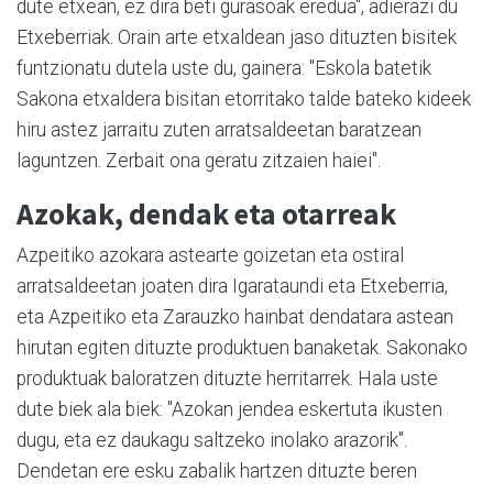
dute etxean, ez dira beti gurasoak eredua", adierazi du
Etxeberriak. Orain arte etxaldean jaso dituzten bisitek
funtzionatu dutela uste du, gainera: "Eskola batetik
Sakona etxaldera bisitan etorritako talde bateko kideek
hiru astez jarraitu zuten arratsaldeetan baratzean
laguntzen. Zerbait ona geratu zitzaien haiei".
Azokak, dendak eta otarreak
Azpeitiko azokara astearte goizetan eta ostiral
arratsaldeetan joaten dira Igarataundi eta Etxeberria,
eta Azpeitiko eta Zarauzko hainbat dendatara astean
hirutan egiten dituzte produktuen banaketak. Sakonako
produktuak baloratzen dituzte herritarrek. Hala uste
dute biek ala biek: "Azokan jendea eskertuta ikusten
dugu, eta ez daukagu saltzeko inolako arazorik".
Dendetan ere esku zabalik hartzen dituzte beren