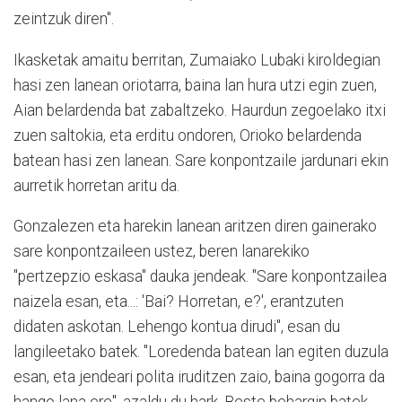
zeintzuk diren".
Ikasketak amaitu berritan, Zumaiako Lubaki kiroldegian
hasi zen lanean oriotarra, baina lan hura utzi egin zuen,
Aian belardenda bat zabaltzeko. Haurdun zegoelako itxi
zuen saltokia, eta erditu ondoren, Orioko belardenda
batean hasi zen lanean. Sare konpontzaile jardunari ekin
aurretik horretan aritu da.
Gonzalezen eta harekin lanean aritzen diren gainerako
sare konpontzaileen ustez, beren lanarekiko
"pertzepzio eskasa" dauka jendeak. "Sare konpontzailea
naizela esan, eta...: 'Bai? Horretan, e?', erantzuten
didaten askotan. Lehengo kontua dirudi", esan du
langileetako batek. "Loredenda batean lan egiten duzula
esan, eta jendeari polita iruditzen zaio, baina gogorra da