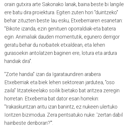
orain gutxira arte Sakonako lanak, baina beste bi langile
ere batu dira proiektura. Egiten zuten hori "duintzeko"
behar zituzten beste lau esku, Etxeberriaren esanetan:
"Bikote izanda, ezin genituen oporraldiak-eta batera
egin. Animaliak dauden momentutik, egunero derrigor
geratu behar du norbaitek etxaldean, eta lehen
gurasoekin antolatzen baginen ere, lotura eta ardura
handiak dira".
"Zorte handia" izan da Igarataundiren arabera
Etxeberriak eta biek lehen sektorean jardutea, "oso
zaila" litzatekeelako soilik bietako bat aritzea zeregin
horretan. Etxeberria bat dator esan horrekin:
"Irakaskuntzan aritu izan banintz, ez nukeen ulertuko
Ioritzen bizimodua. Zera pentsatuko nuke: 'zertan dabil
hainbeste denboran?'".