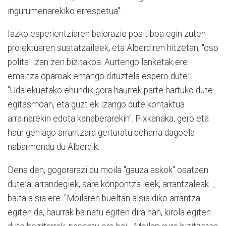
ingurumenarekiko errespetua".
Iazko esperientziaren balorazio positiboa egin zuten
proiektuaren sustatzaileek, eta Alberdiren hitzetan, "oso
polita" izan zen bizitakoa. Aurtengo lanketak ere
emaitza oparoak emango dituztela espero dute:
"Udalekuetako ehundik gora haurrek parte hartuko dute
egitasmoan, eta guztiek izango dute kontaktua
arrainarekin edota kanaberarekin". Pixkanaka, gero eta
haur gehiago arrantzara gerturatu beharra dagoela
nabarmendu du Alberdik.
Dena den, gogorarazi du moila "gauza askok" osatzen
dutela: arrandegiek, sare konpontzaileek, arrantzaleak...,
baita aisia ere. "Moilaren bueltan aisialdiko arrantza
egiten da, haurrak bainatu egiten dira han, kirola egiten