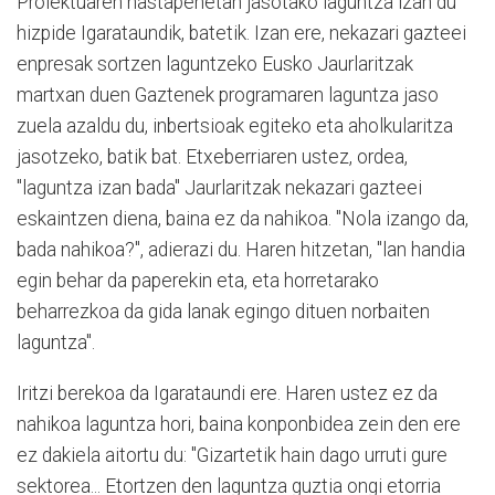
Proiektuaren hastapenetan jasotako laguntza izan du
hizpide Igarataundik, batetik. Izan ere, nekazari gazteei
enpresak sortzen laguntzeko Eusko Jaurlaritzak
martxan duen Gaztenek programaren laguntza jaso
zuela azaldu du, inbertsioak egiteko eta aholkularitza
jasotzeko, batik bat. Etxeberriaren ustez, ordea,
"laguntza izan bada" Jaurlaritzak nekazari gazteei
eskaintzen diena, baina ez da nahikoa. "Nola izango da,
bada nahikoa?", adierazi du. Haren hitzetan, "lan handia
egin behar da paperekin eta, eta horretarako
beharrezkoa da gida lanak egingo dituen norbaiten
laguntza".
Iritzi berekoa da Igarataundi ere. Haren ustez ez da
nahikoa laguntza hori, baina konponbidea zein den ere
ez dakiela aitortu du: "Gizartetik hain dago urruti gure
sektorea... Etortzen den laguntza guztia ongi etorria