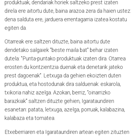
produktuak, dendariak horiek saltzeko prest izaten
direla ere aitortu dute, baina arazoa zera da haien ustez:
dena salduta ere, jarduera errentagarria izatea kostatu
egiten da.
Otarreak ere saltzen dituzte, baina aitortu dute
dendetako salgaiek "beste maila bat" behar izaten
dutela: "Punta-puntako produktuak izaten dira. Otarrea
erosten du kontzientzia duenak eta denetarik jateko
prest dagoenak". Letxuga da gehien ekoizten duten
produktua, eta hostodunak dira salduenak: eskarola,
txikoria nahiz azelga. Azokan, berriz, "oinarrizko
barazkiak" saltzen dituzte gehien, Igarataundiren
esanetan: patata, letxuga, azelga, porruak, kalabazina,
kalabaza eta tomatea.
Etxeberriaren eta Igarataundiren artean egiten zituzten