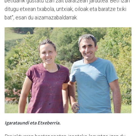
betidanik gustatu izan zait baratzean jardutea. Beti izan
ditugu etxean txabola, untxiak, oiloak eta baratze txiki
bat", esan du aizarnazabaldarrak.
Igarataundi eta Etxeberria.