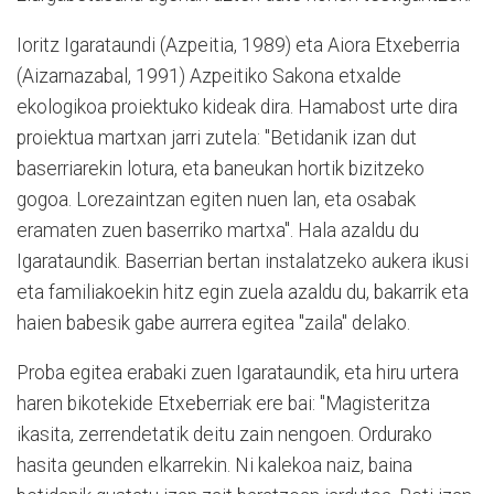
Ioritz Igarataundi (Azpeitia, 1989) eta Aiora Etxeberria
(Aizarnazabal, 1991) Azpeitiko Sakona etxalde
ekologikoa proiektuko kideak dira. Hamabost urte dira
proiektua martxan jarri zutela: "Betidanik izan dut
baserriarekin lotura, eta baneukan hortik bizitzeko
gogoa. Lorezaintzan egiten nuen lan, eta osabak
eramaten zuen baserriko martxa". Hala azaldu du
Igarataundik. Baserrian bertan instalatzeko aukera ikusi
eta familiakoekin hitz egin zuela azaldu du, bakarrik eta
haien babesik gabe aurrera egitea "zaila" delako.
Proba egitea erabaki zuen Igarataundik, eta hiru urtera
haren bikotekide Etxeberriak ere bai: "Magisteritza
ikasita, zerrendetatik deitu zain nengoen. Ordurako
hasita geunden elkarrekin. Ni kalekoa naiz, baina