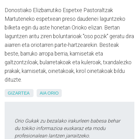
Donostiako Elizbarrutiko Espetxe Pastoraltzak
Martuteneko espetxean preso daudenei laguntzeko
bilketa egin du aste honetan Orioko elizan. Bertan
laguntzen aritu ziren boluntarioak "oso pozik" geratu dira
aiarren eta oriotarren parte-hartzearekin. Besteak
beste, barruko arropa berria, kamisetak eta
galtzontziloak, bularretakoak eta kuleroak, txandalezko
prakak, kamisetak, oinetakoak, kirol oinetakoak bildu
dituzte.
GIZARTEA
AIA
ORIO
Orio Gukak zu bezalako irakurleen babesa behar
du tokiko informazioa euskaraz eta modu
profesionalean lantzen jarraitzeko.