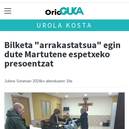
UROLA KOSTA
Bilketa "arrakastatsua" egin
dute Martutene espetxeko
presoentzat
Julene Sorarrain
2024ko abenduaren 19a