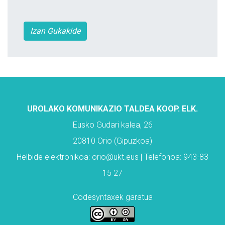
Izan Gukakide
UROLAKO KOMUNIKAZIO TALDEA KOOP. ELK.
Eusko Gudari kalea, 26
20810 Orio (Gipuzkoa)
Helbide elektronikoa: orio@ukt.eus | Telefonoa: 943-83
15 27
Codesyntaxek garatua