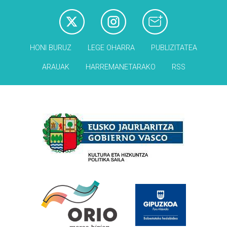
HONI BURUZ
LEGE OHARRA
PUBLIZITATEA
ARAUAK
HARREMANETARAKO
RSS
Babesleak