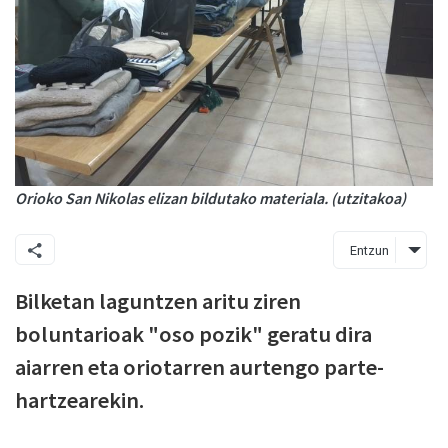
Orioko San Nikolas elizan bildutako materiala. (utzitakoa)
Entzun
Bilketan laguntzen aritu ziren
boluntarioak "oso pozik" geratu dira
aiarren eta oriotarren aurtengo parte-
hartzearekin.