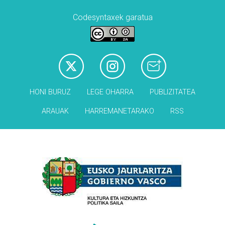
Codesyntaxek garatua
HONI BURUZ
LEGE OHARRA
PUBLIZITATEA
ARAUAK
HARREMANETARAKO
RSS
Babesleak