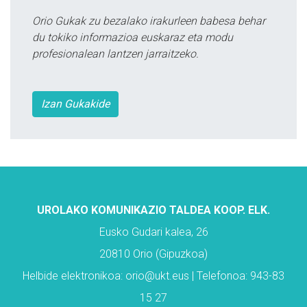
Orio Gukak zu bezalako irakurleen babesa behar
du tokiko informazioa euskaraz eta modu
profesionalean lantzen jarraitzeko.
Izan Gukakide
UROLAKO KOMUNIKAZIO TALDEA KOOP. ELK.
Eusko Gudari kalea, 26
20810 Orio (Gipuzkoa)
Helbide elektronikoa: orio@ukt.eus | Telefonoa: 943-83
15 27