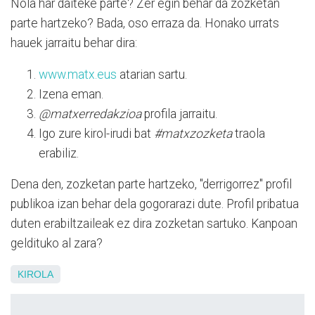
Nola har daiteke parte? Zer egin behar da zozketan
parte hartzeko? Bada, oso erraza da. Honako urrats
hauek jarraitu behar dira:
www.matx.eus
atarian sartu.
Izena eman.
@matxerredakzioa
profila jarraitu.
Igo zure kirol-irudi bat
#matxzozketa
traola
erabiliz.
Dena den, zozketan parte hartzeko, "derrigorrez" profil
publikoa izan behar dela gogorarazi dute. Profil pribatua
duten erabiltzaileak ez dira zozketan sartuko. Kanpoan
geldituko al zara?
KIROLA