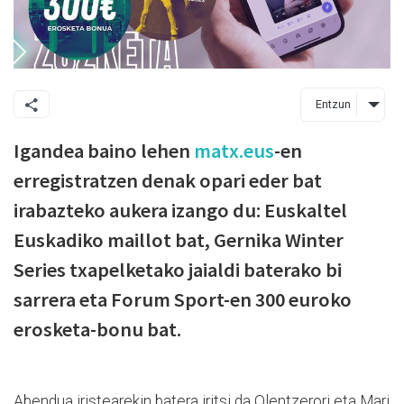
Entzun
Igandea baino lehen
matx.eus
-en
erregistratzen denak opari eder bat
irabazteko aukera izango du: Euskaltel
Euskadiko maillot bat, Gernika Winter
Series txapelketako jaialdi baterako bi
sarrera eta Forum Sport-en 300 euroko
erosketa-bonu bat.
Abendua iristearekin batera iritsi da Olentzerori eta Mari