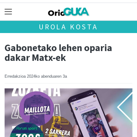
UROLA KOSTA
Gabonetako lehen oparia
dakar Matx-ek
Erredakzioa
2024ko abenduaren 3a