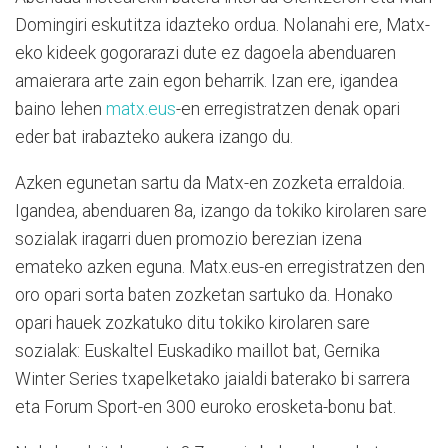
Domingiri eskutitza idazteko ordua. Nolanahi ere, Matx-
eko kideek gogorarazi dute ez dagoela abenduaren
amaierara arte zain egon beharrik. Izan ere, igandea
baino lehen
matx.eus
-en erregistratzen denak opari
eder bat irabazteko aukera izango du.
Azken egunetan sartu da Matx-en zozketa erraldoia.
Igandea, abenduaren 8a, izango da tokiko kirolaren sare
sozialak iragarri duen promozio berezian izena
emateko azken eguna. Matx.eus-en erregistratzen den
oro opari sorta baten zozketan sartuko da. Honako
opari hauek zozkatuko ditu tokiko kirolaren sare
sozialak: Euskaltel Euskadiko maillot bat, Gernika
Winter Series txapelketako jaialdi baterako bi sarrera
eta Forum Sport-en 300 euroko erosketa-bonu bat.