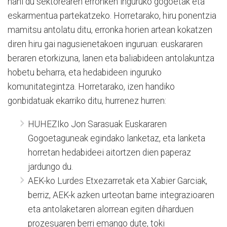
nahi du sektorearen erronken inguruko gogoetak eta
eskarmentua partekatzeko. Horretarako, hiru ponentzia
mamitsu antolatu ditu, erronka horien artean kokatzen
diren hiru gai nagusienetakoen inguruan: euskararen
beraren etorkizuna, lanen eta baliabideen antolakuntza
hobetu beharra, eta hedabideen inguruko
komunitategintza. Horretarako, izen handiko
gonbidatuak ekarriko ditu, hurrenez hurren:
HUHEZIko Jon Sarasuak Euskararen
Gogoetaguneak egindako lanketaz, eta lanketa
horretan hedabideei aitortzen dien paperaz
jardungo du.
AEK-ko Lurdes Etxezarretak eta Xabier Garciak,
berriz, AEK-k azken urteotan barne integrazioaren
eta antolaketaren alorrean egiten diharduen
prozesuaren berri emango dute, toki