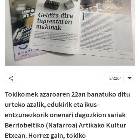
Entzun
Tokikomek azaroaren 22an banatuko ditu
urteko azalik, edukirik eta ikus-
entzunezkorik onenari dagozkion sariak
Berriobeitiko (Nafarroa) Artikako Kultur
Etxean. Horrez gain, tokiko