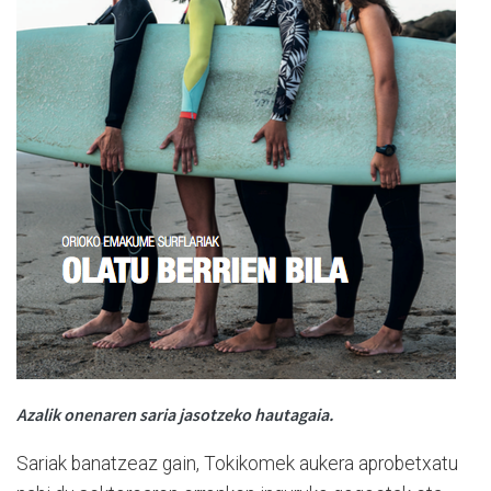
Azalik onenaren saria jasotzeko hautagaia.
Sariak banatzeaz gain, Tokikomek aukera aprobetxatu