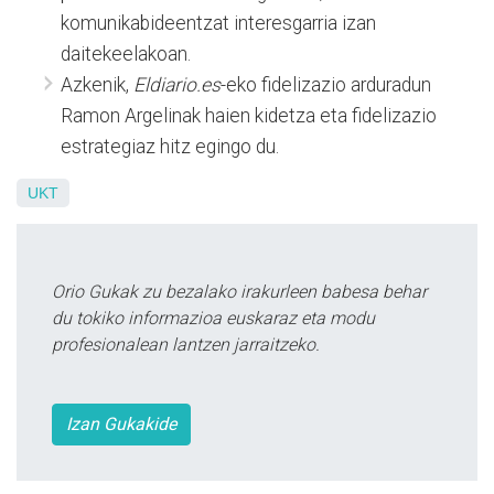
komunikabideentzat interesgarria izan
daitekeelakoan.
Azkenik,
Eldiario.es
-eko fidelizazio arduradun
Ramon Argelinak haien kidetza eta fidelizazio
estrategiaz hitz egingo du.
UKT
Orio Gukak zu bezalako irakurleen babesa behar
du tokiko informazioa euskaraz eta modu
profesionalean lantzen jarraitzeko.
Izan Gukakide