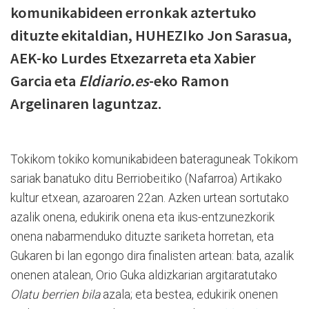
komunikabideen erronkak aztertuko
dituzte ekitaldian, HUHEZIko Jon Sarasua,
AEK-ko Lurdes Etxezarreta eta Xabier
Garcia eta
Eldiario.es
-eko Ramon
Argelinaren laguntzaz.
Tokikom tokiko komunikabideen bateraguneak Tokikom
sariak banatuko ditu Berriobeitiko (Nafarroa) Artikako
kultur etxean, azaroaren 22an. Azken urtean sortutako
azalik onena, edukirik onena eta ikus-entzunezkorik
onena nabarmenduko dituzte sariketa horretan, eta
Gukaren bi lan egongo dira finalisten artean: bata, azalik
onenen atalean, Orio Guka aldizkarian argitaratutako
Olatu berrien bila
azala; eta bestea, edukirik onenen