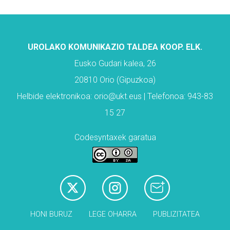
UROLAKO KOMUNIKAZIO TALDEA KOOP. ELK.
Eusko Gudari kalea, 26
20810 Orio (Gipuzkoa)
Helbide elektronikoa: orio@ukt.eus | Telefonoa: 943-83
15 27
Codesyntaxek garatua
HONI BURUZ
LEGE OHARRA
PUBLIZITATEA