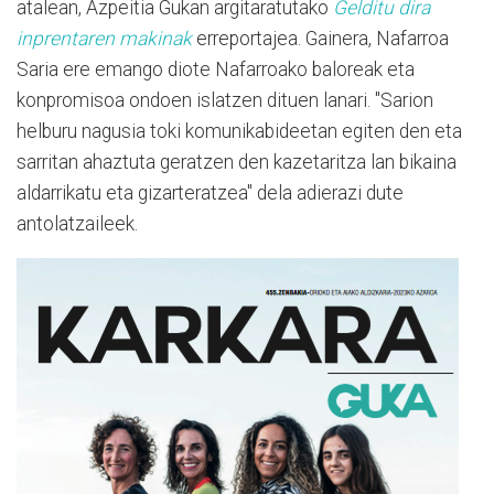
atalean, Azpeitia Gukan argitaratutako
Gelditu dira
inprentaren makinak
erreportajea. Gainera, Nafarroa
Saria ere emango diote Nafarroako baloreak eta
konpromisoa ondoen islatzen dituen lanari. "Sarion
helburu nagusia toki komunikabideetan egiten den eta
sarritan ahaztuta geratzen den kazetaritza lan bikaina
aldarrikatu eta gizarteratzea" dela adierazi dute
antolatzaileek.