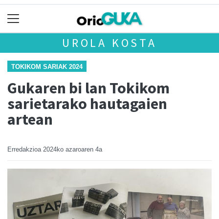
UROLA KOSTA
TOKIKOM SARIAK 2024
Gukaren bi lan Tokikom
sarietarako hautagaien
artean
Erredakzioa
2024ko azaroaren 4a