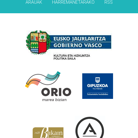
ARAUAK
HARREMANETARAKO
RSS
Babesleak