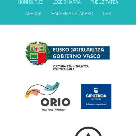
HONI BURUZ
LEGE OHARRA
PUBLIZITATEA
ARAUAK
HARREMANETARAKO
RSS
Babesleak