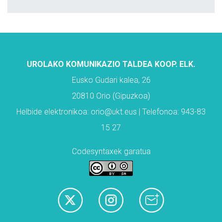
UROLAKO KOMUNIKAZIO TALDEA KOOP. ELK.
Eusko Gudari kalea, 26
20810 Orio (Gipuzkoa)
Helbide elektronikoa: orio@ukt.eus | Telefonoa: 943-83
15 27
Codesyntaxek garatua