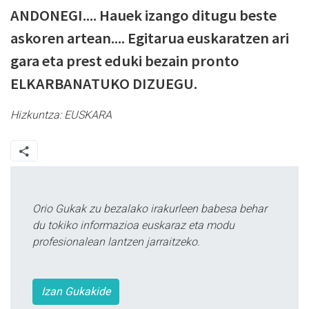
ANDONEGI.... Hauek izango ditugu beste
askoren artean.... Egitarua euskaratzen ari
gara eta prest eduki bezain pronto
ELKARBANATUKO DIZUEGU.
Hizkuntza:
EUSKARA
Orio Gukak zu bezalako irakurleen babesa behar
du tokiko informazioa euskaraz eta modu
profesionalean lantzen jarraitzeko.
Izan Gukakide