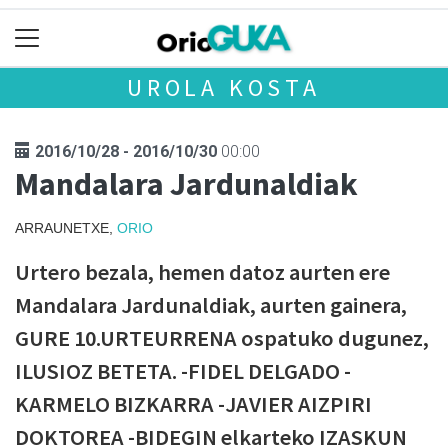
UROLA KOSTA
2016/10/28 - 2016/10/30
00:00
Mandalara Jardunaldiak
ARRAUNETXE,
ORIO
Urtero bezala, hemen datoz aurten ere
Mandalara Jardunaldiak, aurten gainera,
GURE 10.URTEURRENA ospatuko dugunez,
ILUSIOZ BETETA. -FIDEL DELGADO -
KARMELO BIZKARRA -JAVIER AIZPIRI
DOKTOREA -BIDEGIN elkarteko IZASKUN