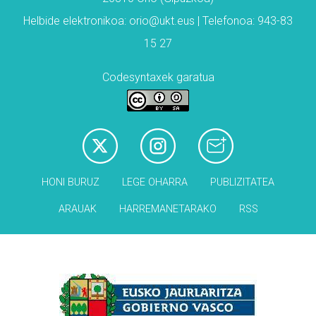
Helbide elektronikoa: orio@ukt.eus | Telefonoa: 943-83
15 27
Codesyntaxek garatua
HONI BURUZ
LEGE OHARRA
PUBLIZITATEA
ARAUAK
HARREMANETARAKO
RSS
Babesleak