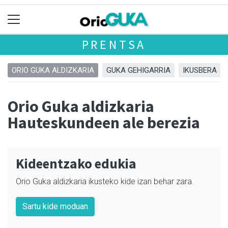
PRENTSA
ORIO GUKA ALDIZKARIA
GUKA GEHIGARRIA
IKUSBERA
Orio Guka aldizkaria
Hauteskundeen ale berezia
Kideentzako edukia
Orio Guka aldizkaria ikusteko kide izan behar zara.
Sartu kide moduan