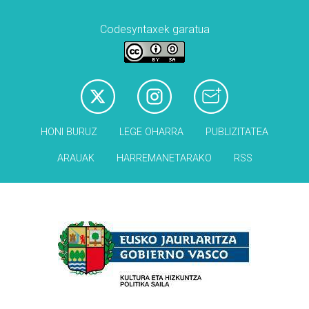
Codesyntaxek garatua
HONI BURUZ
LEGE OHARRA
PUBLIZITATEA
ARAUAK
HARREMANETARAKO
RSS
Babesleak