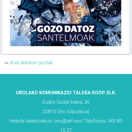
»»
Ikusi aldizkari guztiak
UROLAKO KOMUNIKAZIO TALDEA KOOP. ELK.
Eusko Gudari kalea, 26
20810 Orio (Gipuzkoa)
Helbide elektronikoa: orio@ukt.eus | Telefonoa: 943-83
15 27