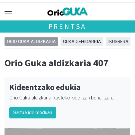
PRENTSA
ORIO GUKA ALDIZKARIA
GUKA GEHIGARRIA
IKUSBERA
Orio Guka aldizkaria 407
Kideentzako edukia
Orio Guka aldizkaria ikusteko kide izan behar zara.
Sartu kide moduan