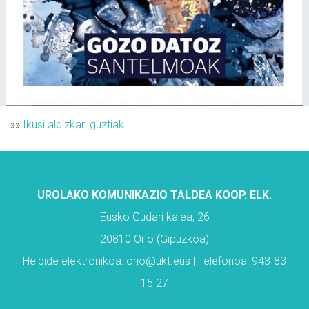
»»
Ikusi aldizkari guztiak
UROLAKO KOMUNIKAZIO TALDEA KOOP. ELK.
Eusko Gudari kalea, 26
20810 Orio (Gipuzkoa)
Helbide elektronikoa: orio@ukt.eus | Telefonoa: 943-83
15 27