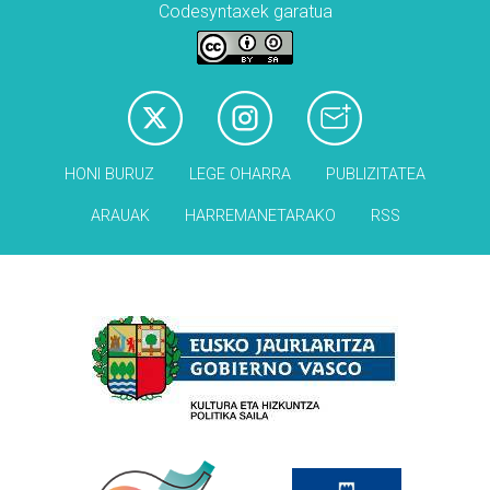
Codesyntaxek garatua
HONI BURUZ
LEGE OHARRA
PUBLIZITATEA
ARAUAK
HARREMANETARAKO
RSS
Babesleak