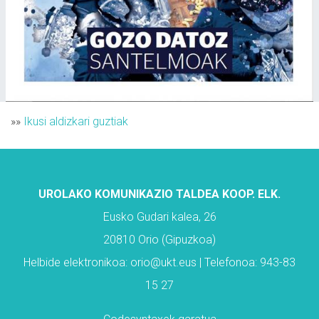
»»
Ikusi aldizkari guztiak
UROLAKO KOMUNIKAZIO TALDEA KOOP. ELK.
Eusko Gudari kalea, 26
20810 Orio (Gipuzkoa)
Helbide elektronikoa: orio@ukt.eus | Telefonoa: 943-83
15 27