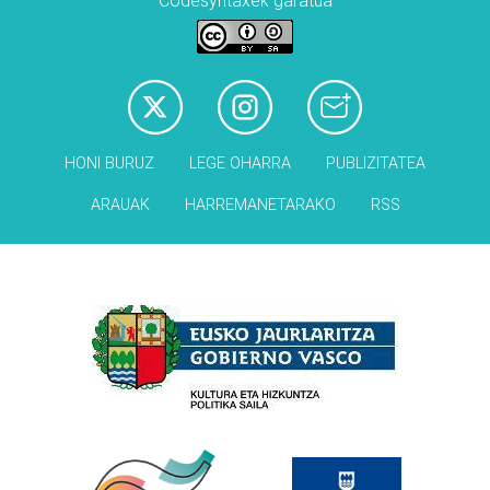
Codesyntaxek garatua
HONI BURUZ
LEGE OHARRA
PUBLIZITATEA
ARAUAK
HARREMANETARAKO
RSS
Babesleak