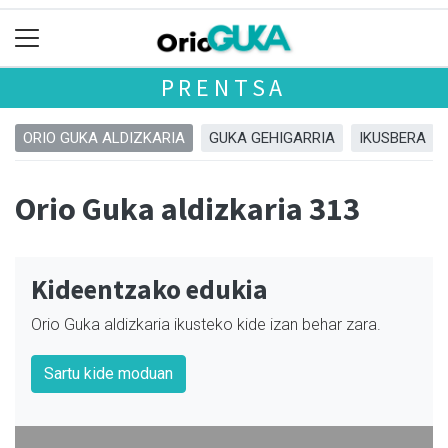
PRENTSA
ORIO GUKA ALDIZKARIA
GUKA GEHIGARRIA
IKUSBERA
Orio Guka aldizkaria 313
Kideentzako edukia
Orio Guka aldizkaria ikusteko kide izan behar zara.
Sartu kide moduan