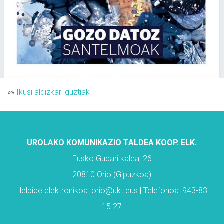
»»
Ikusi aldizkari guztiak
UROLAKO KOMUNIKAZIO TALDEA KOOP. ELK.
Eusko Gudari kalea, 26
20810 Orio (Gipuzkoa)
Helbide elektronikoa: orio@ukt.eus | Telefonoa: 943-83
15 27