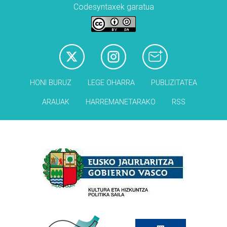
Codesyntaxek garatua
HONI BURUZ
LEGE OHARRA
PUBLIZITATEA
ARAUAK
HARREMANETARAKO
RSS
Babesleak