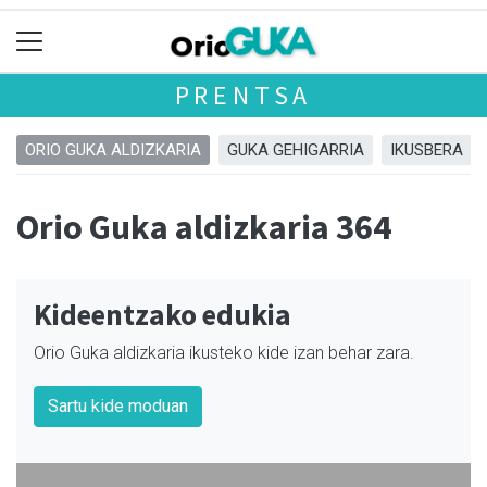
PRENTSA
ORIO GUKA ALDIZKARIA
GUKA GEHIGARRIA
IKUSBERA
Orio Guka aldizkaria 364
Kideentzako edukia
Orio Guka aldizkaria ikusteko kide izan behar zara.
Sartu kide moduan