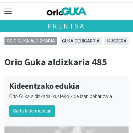
PRENTSA
ORIO GUKA ALDIZKARIA
GUKA GEHIGARRIA
IKUSBERA
Orio Guka aldizkaria 485
Kideentzako edukia
Orio Guka aldizkaria ikusteko kide izan behar zara.
Sartu kide moduan