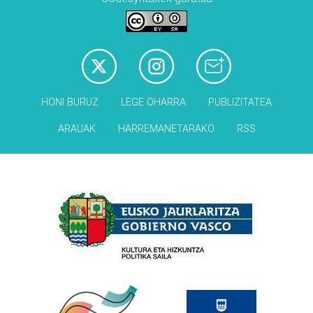
HONI BURUZ
LEGE OHARRA
PUBLIZITATEA
ARAUAK
HARREMANETARAKO
RSS
Babesleak