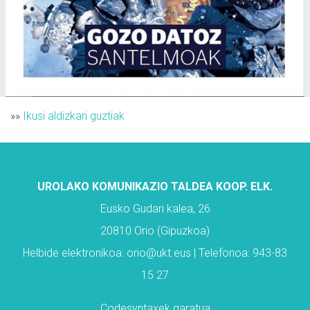
»»
Ikusi aldizkari guztiak
UROLAKO KOMUNIKAZIO TALDEA KOOP. ELK.
Eusko Gudari kalea, 26
20810 Orio (Gipuzkoa)
Helbide elektronikoa: orio@ukt.eus | Telefonoa: 943-83
15 27
Codesyntaxek garatua