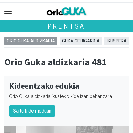
PRENTSA
ORIO GUKA ALDIZKARIA
GUKA GEHIGARRIA
IKUSBERA
Orio Guka aldizkaria 481
Kideentzako edukia
Orio Guka aldizkaria ikusteko kide izan behar zara.
Sartu kide moduan