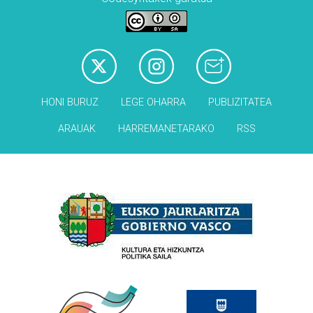
HONI BURUZ
LEGE OHARRA
PUBLIZITATEA
ARAUAK
HARREMANETARAKO
RSS
Babesleak