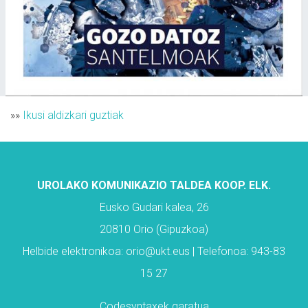
»»
Ikusi aldizkari guztiak
UROLAKO KOMUNIKAZIO TALDEA KOOP. ELK.
Eusko Gudari kalea, 26
20810 Orio (Gipuzkoa)
Helbide elektronikoa: orio@ukt.eus | Telefonoa: 943-83
15 27
Codesyntaxek garatua