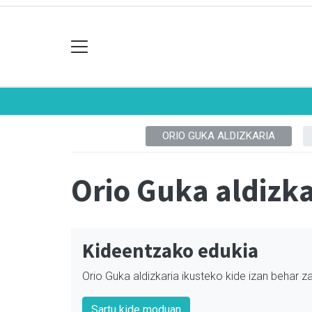
ORIO GUKA ALDIZKARIA
Orio Guka aldizka
Kideentzako edukia
Orio Guka aldizkaria ikusteko kide izan behar za
Sartu kide moduan