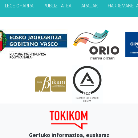
LEGE OHARRA
PUBLIZITATEA
ARAUAK
HARREMANET
Babesleak
Gertuko informazioa, euskaraz