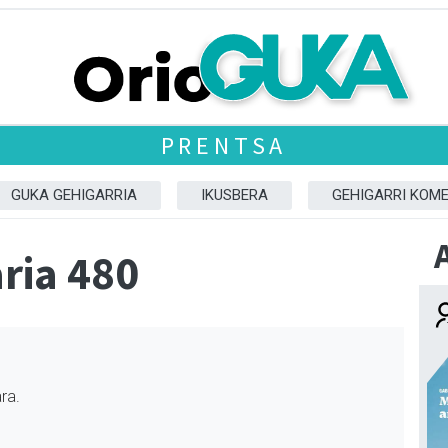
PRENTSA
GUKA GEHIGARRIA
IKUSBERA
GEHIGARRI KOM
ria 480
ra.