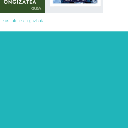
»
Ikusi aldizkari guztiak