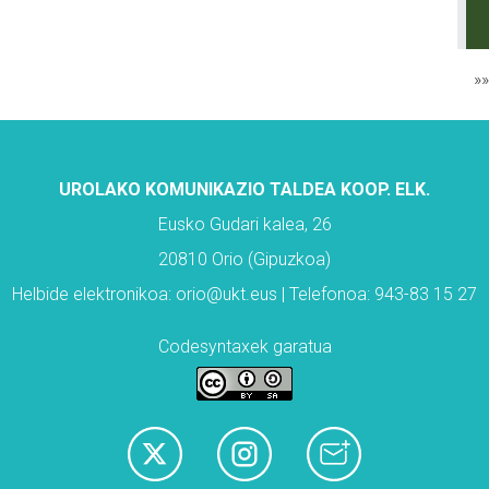
»
UROLAKO KOMUNIKAZIO TALDEA KOOP. ELK.
Eusko Gudari kalea, 26
20810 Orio (Gipuzkoa)
Helbide elektronikoa: orio@ukt.eus | Telefonoa: 943-83 15 27
Codesyntaxek garatua