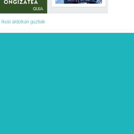
»
Ikusi aldizkari guztiak