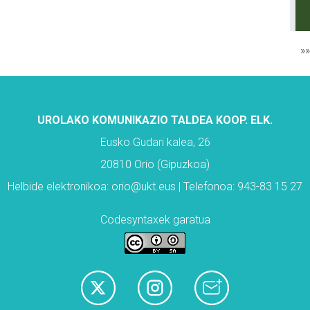
»
UROLAKO KOMUNIKAZIO TALDEA KOOP. ELK.
Eusko Gudari kalea, 26
20810 Orio (Gipuzkoa)
Helbide elektronikoa: orio@ukt.eus | Telefonoa: 943-83 15 27
Codesyntaxek garatua