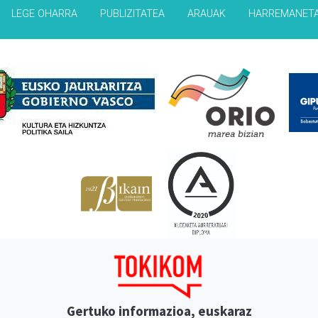
LEGE OHARRA
PUBLIZITATEA
ARAUAK
HARREMANET
Babesleak
Gertuko informazioa, euskaraz