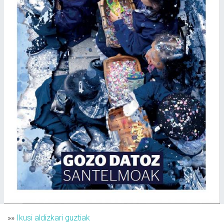
»»
Ikusi aldizkari guztiak