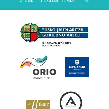
ARAUAK
HARREMANETARAKO
RSS
Babesleak