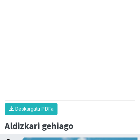
Deskargatu PDFa
Aldizkari gehiago