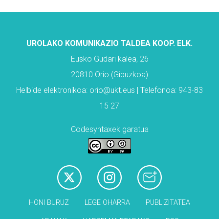
UROLAKO KOMUNIKAZIO TALDEA KOOP. ELK.
Eusko Gudari kalea, 26
20810 Orio (Gipuzkoa)
Helbide elektronikoa: orio@ukt.eus | Telefonoa: 943-83
15 27
Codesyntaxek garatua
HONI BURUZ
LEGE OHARRA
PUBLIZITATEA