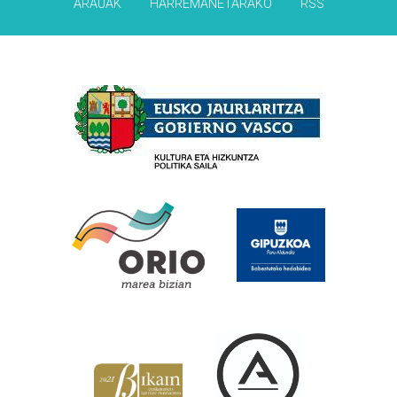
ARAUAK
HARREMANETARAKO
RSS
Babesleak