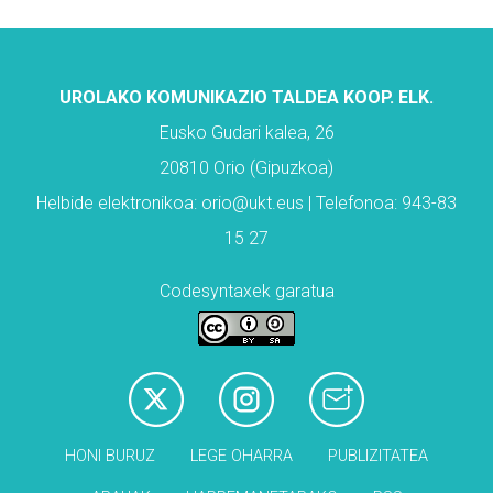
UROLAKO KOMUNIKAZIO TALDEA KOOP. ELK.
Eusko Gudari kalea, 26
20810 Orio (Gipuzkoa)
Helbide elektronikoa: orio@ukt.eus | Telefonoa: 943-83
15 27
Codesyntaxek garatua
HONI BURUZ
LEGE OHARRA
PUBLIZITATEA