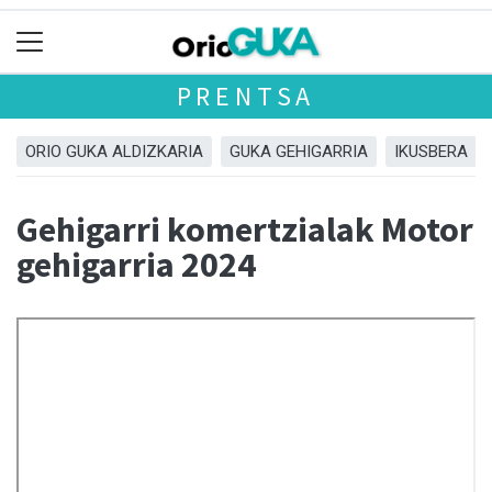
PRENTSA
ORIO GUKA ALDIZKARIA
GUKA GEHIGARRIA
IKUSBERA
Gehigarri komertzialak Motor
gehigarria 2024