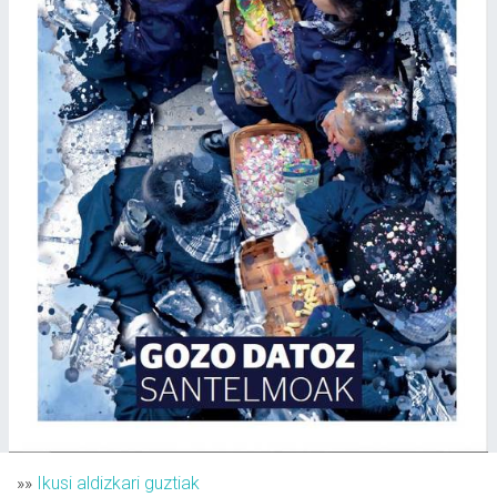
»»
Ikusi aldizkari guztiak