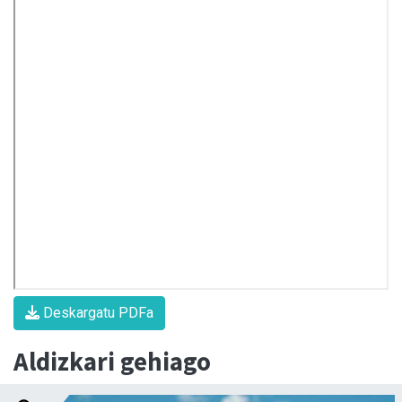
Deskargatu PDFa
Aldizkari gehiago