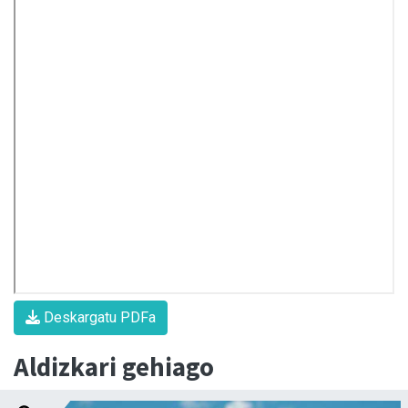
Deskargatu PDFa
Aldizkari gehiago