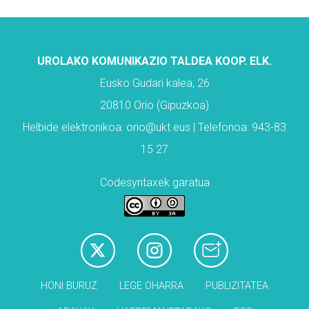
UROLAKO KOMUNIKAZIO TALDEA KOOP. ELK.
Eusko Gudari kalea, 26
20810 Orio (Gipuzkoa)
Helbide elektronikoa: orio@ukt.eus | Telefonoa: 943-83
15 27
Codesyntaxek garatua
HONI BURUZ
LEGE OHARRA
PUBLIZITATEA