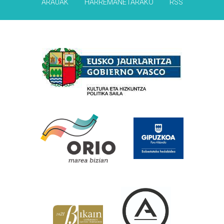
ARAUAK
HARREMANETARAKO
RSS
Babesleak