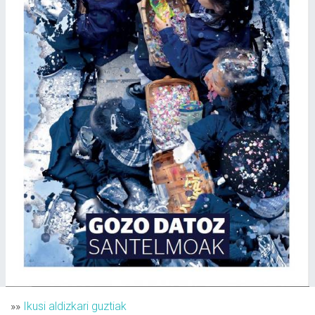
»»
Ikusi aldizkari guztiak