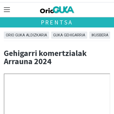
PRENTSA
ORIO GUKA ALDIZKARIA
GUKA GEHIGARRIA
IKUSBERA
Gehigarri komertzialak
Arrauna 2024