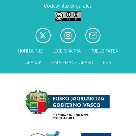
Codesyntaxek garatua
HONI BURUZ
LEGE OHARRA
PUBLIZITATEA
ARAUAK
HARREMANETARAKO
RSS
Babesleak