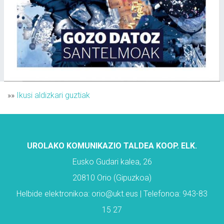
»»
Ikusi aldizkari guztiak
UROLAKO KOMUNIKAZIO TALDEA KOOP. ELK.
Eusko Gudari kalea, 26
20810 Orio (Gipuzkoa)
Helbide elektronikoa: orio@ukt.eus | Telefonoa: 943-83
15 27