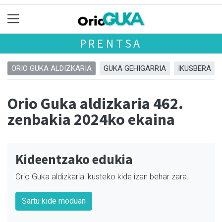
PRENTSA
ORIO GUKA ALDIZKARIA
GUKA GEHIGARRIA
IKUSBERA
Orio Guka aldizkaria 462.
zenbakia 2024ko ekaina
Kideentzako edukia
Orio Guka aldizkaria ikusteko kide izan behar zara.
Sartu kide moduan