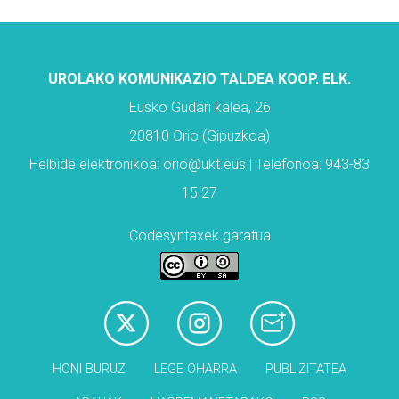
UROLAKO KOMUNIKAZIO TALDEA KOOP. ELK.
Eusko Gudari kalea, 26
20810 Orio (Gipuzkoa)
Helbide elektronikoa: orio@ukt.eus | Telefonoa: 943-83
15 27
Codesyntaxek garatua
HONI BURUZ
LEGE OHARRA
PUBLIZITATEA