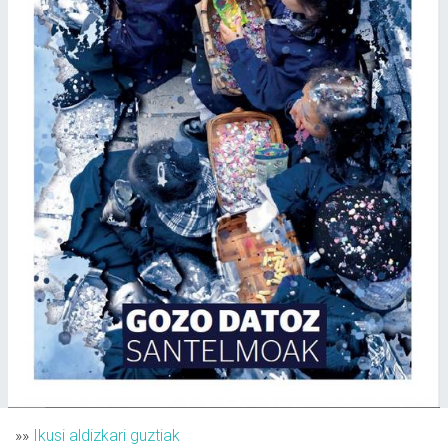
»»
Ikusi aldizkari guztiak