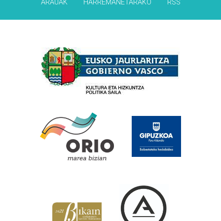
ARAUAK
HARREMANETARAKO
RSS
Babesleak