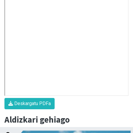
Deskargatu PDFa
Aldizkari gehiago