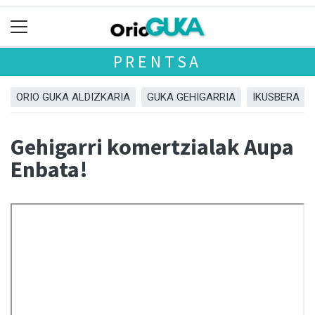
PRENTSA
ORIO GUKA ALDIZKARIA
GUKA GEHIGARRIA
IKUSBERA
Gehigarri komertzialak Aupa
Enbata!