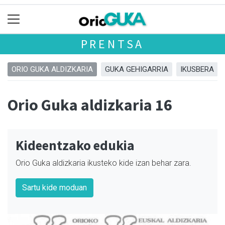
PRENTSA
ORIO GUKA ALDIZKARIA
GUKA GEHIGARRIA
IKUSBERA
Orio Guka aldizkaria 16
Kideentzako edukia
Orio Guka aldizkaria ikusteko kide izan behar zara.
Sartu kide moduan