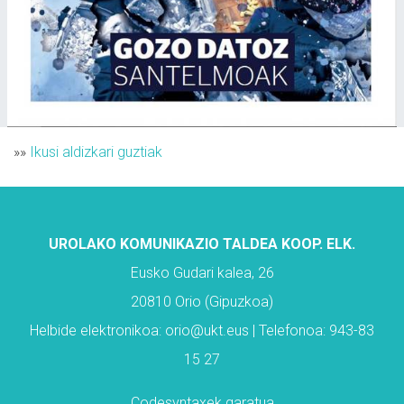
»»
Ikusi aldizkari guztiak
UROLAKO KOMUNIKAZIO TALDEA KOOP. ELK.
Eusko Gudari kalea, 26
20810 Orio (Gipuzkoa)
Helbide elektronikoa: orio@ukt.eus | Telefonoa: 943-83
15 27
Codesyntaxek garatua