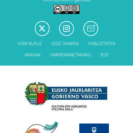
HONI BURUZ
LEGE OHARRA
PUBLIZITATEA
ARAUAK
HARREMANETARAKO
RSS
Babesleak