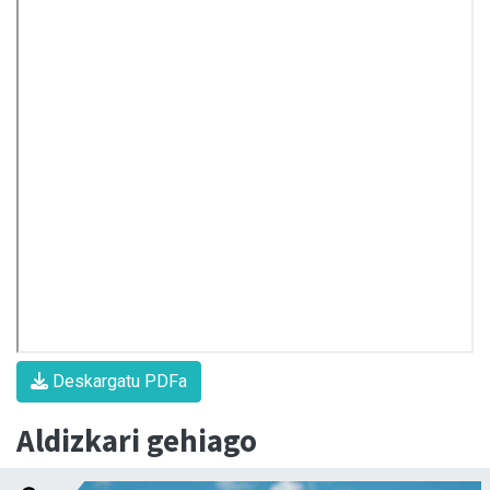
Deskargatu PDFa
Aldizkari gehiago