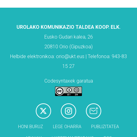
UROLAKO KOMUNIKAZIO TALDEA KOOP. ELK.
Eusko Gudari kalea, 26
20810 Orio (Gipuzkoa)
Helbide elektronikoa: orio@ukt.eus | Telefonoa: 943-83
15 27
Codesyntaxek garatua
HONI BURUZ
LEGE OHARRA
PUBLIZITATEA