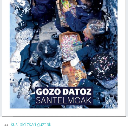
»»
Ikusi aldizkari guztiak