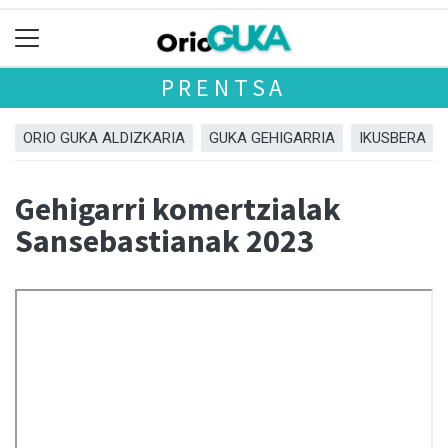
PRENTSA
ORIO GUKA ALDIZKARIA
GUKA GEHIGARRIA
IKUSBERA
Gehigarri komertzialak
Sansebastianak 2023