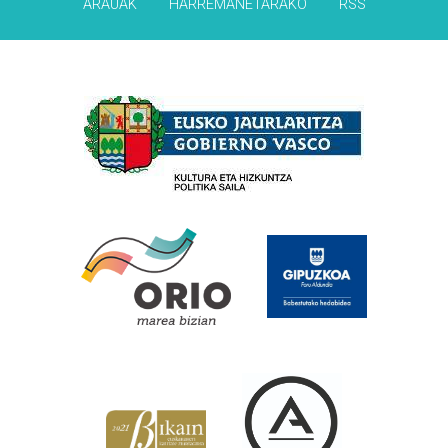
ARAUAK
HARREMANETARAKO
RSS
Babesleak