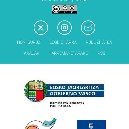
HONI BURUZ
LEGE OHARRA
PUBLIZITATEA
ARAUAK
HARREMANETARAKO
RSS
Babesleak