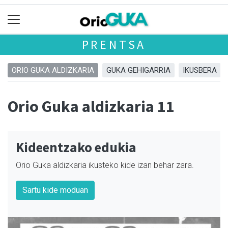
PRENTSA
ORIO GUKA ALDIZKARIA
GUKA GEHIGARRIA
IKUSBERA
Orio Guka aldizkaria 11
Kideentzako edukia
Orio Guka aldizkaria ikusteko kide izan behar zara.
Sartu kide moduan