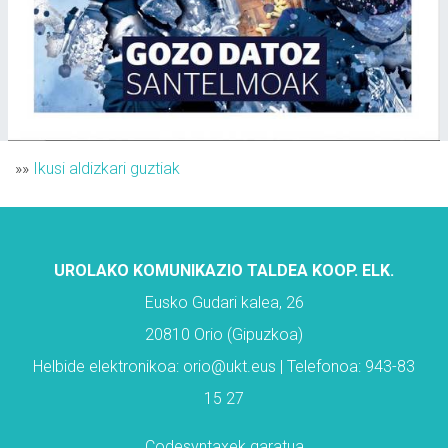
»»
Ikusi aldizkari guztiak
UROLAKO KOMUNIKAZIO TALDEA KOOP. ELK.
Eusko Gudari kalea, 26
20810 Orio (Gipuzkoa)
Helbide elektronikoa: orio@ukt.eus | Telefonoa: 943-83
15 27
Codesyntaxek garatua