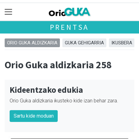
PRENTSA
ORIO GUKA ALDIZKARIA
GUKA GEHIGARRIA
IKUSBERA
Orio Guka aldizkaria 258
Kideentzako edukia
Orio Guka aldizkaria ikusteko kide izan behar zara.
Sartu kide moduan