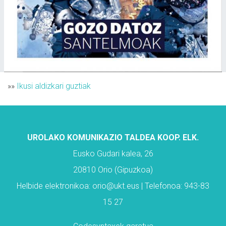
»»
Ikusi aldizkari guztiak
UROLAKO KOMUNIKAZIO TALDEA KOOP. ELK.
Eusko Gudari kalea, 26
20810 Orio (Gipuzkoa)
Helbide elektronikoa: orio@ukt.eus | Telefonoa: 943-83
15 27