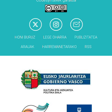
Codesyntaxek garatua
HONI BURUZ
LEGE OHARRA
PUBLIZITATEA
ARAUAK
HARREMANETARAKO
RSS
Babesleak