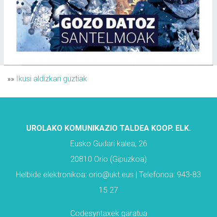
»»
Ikusi aldizkari guztiak
UROLAKO KOMUNIKAZIO TALDEA KOOP. ELK.
Eusko Gudari kalea, 26
20810 Orio (Gipuzkoa)
Helbide elektronikoa: orio@ukt.eus | Telefonoa: 943-83
15 27
Codesyntaxek garatua