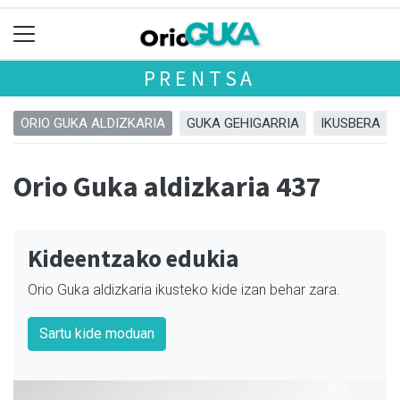
PRENTSA
ORIO GUKA ALDIZKARIA
GUKA GEHIGARRIA
IKUSBERA
Orio Guka aldizkaria 437
Kideentzako edukia
Orio Guka aldizkaria ikusteko kide izan behar zara.
Sartu kide moduan