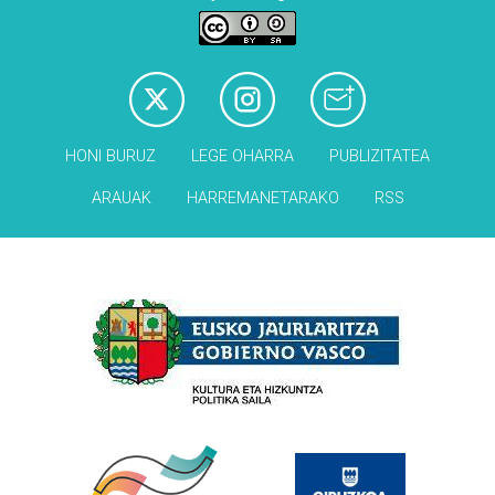
HONI BURUZ
LEGE OHARRA
PUBLIZITATEA
ARAUAK
HARREMANETARAKO
RSS
Babesleak