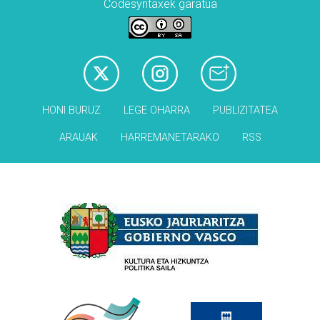
Codesyntaxek garatua
HONI BURUZ
LEGE OHARRA
PUBLIZITATEA
ARAUAK
HARREMANETARAKO
RSS
Babesleak