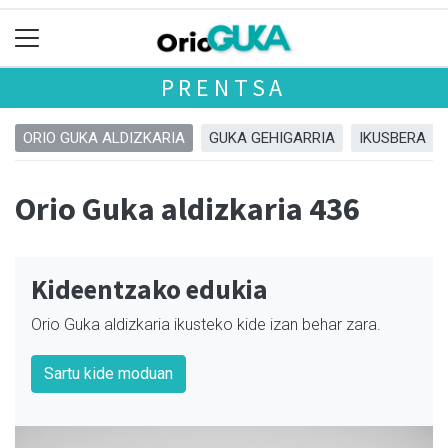
PRENTSA
ORIO GUKA ALDIZKARIA
GUKA GEHIGARRIA
IKUSBERA
Orio Guka aldizkaria 436
Kideentzako edukia
Orio Guka aldizkaria ikusteko kide izan behar zara.
Sartu kide moduan