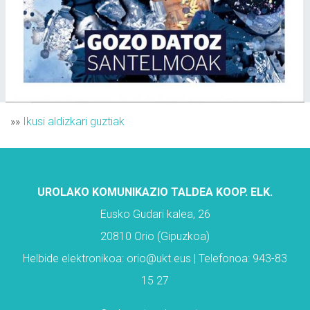
»»
Ikusi aldizkari guztiak
UROLAKO KOMUNIKAZIO TALDEA KOOP. ELK.
Eusko Gudari kalea, 26
20810 Orio (Gipuzkoa)
Helbide elektronikoa: orio@ukt.eus | Telefonoa: 943-83
15 27