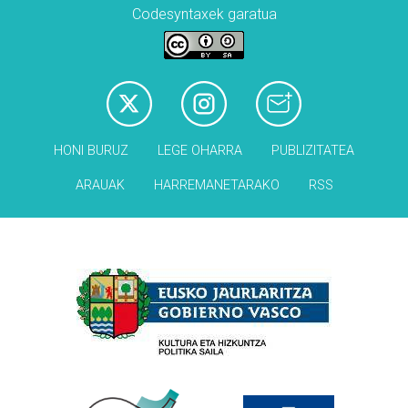
Codesyntaxek garatua
HONI BURUZ
LEGE OHARRA
PUBLIZITATEA
ARAUAK
HARREMANETARAKO
RSS
Babesleak