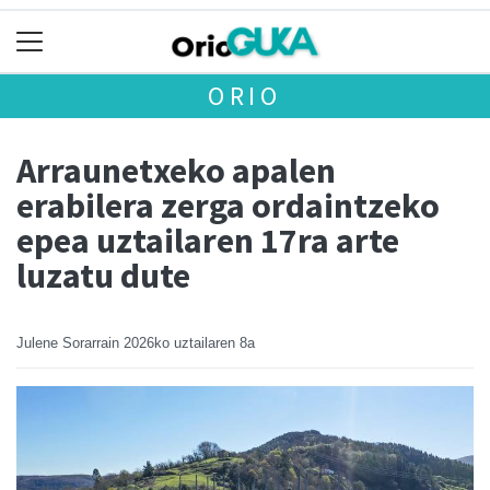
ORIO
Arraunetxeko apalen
erabilera zerga ordaintzeko
epea uztailaren 17ra arte
luzatu dute
Julene Sorarrain
2026ko uztailaren 8a