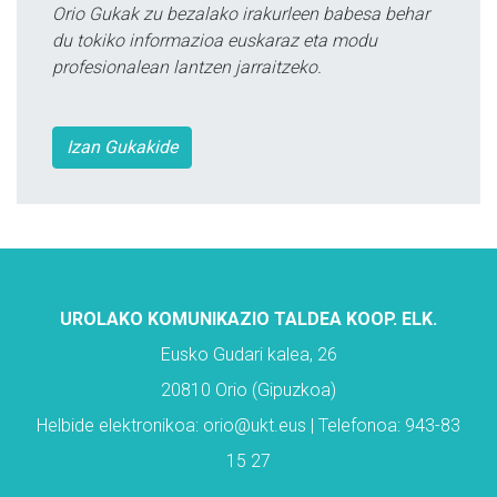
Orio Gukak zu bezalako irakurleen babesa behar
du tokiko informazioa euskaraz eta modu
profesionalean lantzen jarraitzeko.
Izan Gukakide
UROLAKO KOMUNIKAZIO TALDEA KOOP. ELK.
Eusko Gudari kalea, 26
20810 Orio (Gipuzkoa)
Helbide elektronikoa: orio@ukt.eus | Telefonoa: 943-83
15 27