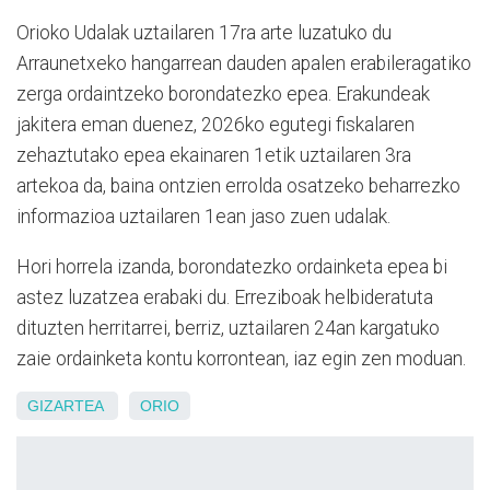
Orioko Udalak uztailaren 17ra arte luzatuko du
Arraunetxeko hangarrean dauden apalen erabileragatiko
zerga ordaintzeko borondatezko epea. Erakundeak
jakitera eman duenez, 2026ko egutegi fiskalaren
zehaztutako epea ekainaren 1etik uztailaren 3ra
artekoa da, baina ontzien errolda osatzeko beharrezko
informazioa uztailaren 1ean jaso zuen udalak.
Hori horrela izanda, borondatezko ordainketa epea bi
astez luzatzea erabaki du. Erreziboak helbideratuta
dituzten herritarrei, berriz, uztailaren 24an kargatuko
zaie ordainketa kontu korrontean, iaz egin zen moduan.
GIZARTEA
ORIO