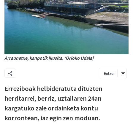
Arraunetxe, kanpotik ikusita. (Orioko Udala)
Entzun
Erreziboak helbideratuta dituzten
herritarrei, berriz, uztailaren 24an
kargatuko zaie ordainketa kontu
korrontean, iaz egin zen moduan.