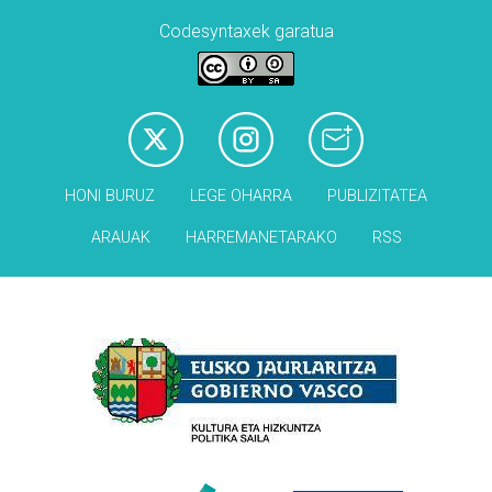
Codesyntaxek garatua
HONI BURUZ
LEGE OHARRA
PUBLIZITATEA
ARAUAK
HARREMANETARAKO
RSS
Babesleak