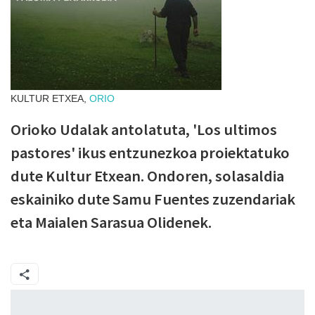
KULTUR ETXEA,
ORIO
Orioko Udalak antolatuta, 'Los ultimos
pastores' ikus entzunezkoa proiektatuko
dute Kultur Etxean. Ondoren, solasaldia
eskainiko dute Samu Fuentes zuzendariak
eta Maialen Sarasua Olidenek.