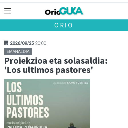
ORIO
2026/09/25
20:00
EMANALDIA
Proiekzioa eta solasaldia:
'Los ultimos pastores'