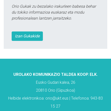
Orio Gukak zu bezalako irakurleen babesa behar
du tokiko informazioa euskaraz eta modu
profesionalean lantzen jarraitzeko.
Izan Gukakide
UROLAKO KOMUNIKAZIO TALDEA KOOP. ELK.
Eusko Gudari kalea, 26
20810 Orio (Gipuzkoa)
Helbide elektronikoa: orio@ukt.eus | Telefonoa: 943-83
15 27