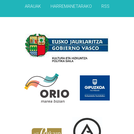
ARAUAK
HARREMANETARAKO
RSS
Babesleak