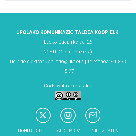
UROLAKO KOMUNIKAZIO TALDEA KOOP. ELK.
Eusko Gudari kalea, 26
20810 Orio (Gipuzkoa)
Helbide elektronikoa: orio@ukt.eus | Telefonoa: 943-83
15 27
Codesyntaxek garatua
HONI BURUZ
LEGE OHARRA
PUBLIZITATEA