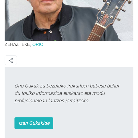
ZEHAZTEKE,
ORIO
Orio Gukak zu bezalako irakurleen babesa behar
du tokiko informazioa euskaraz eta modu
profesionalean lantzen jarraitzeko.
Izan Gukakide