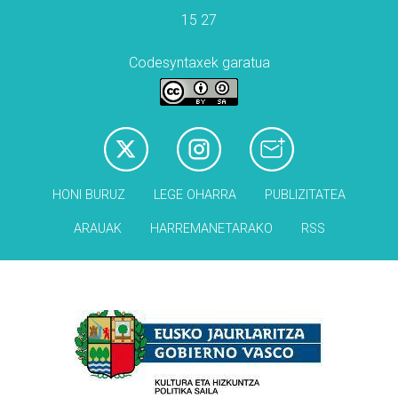
15 27
Codesyntaxek garatua
HONI BURUZ
LEGE OHARRA
PUBLIZITATEA
ARAUAK
HARREMANETARAKO
RSS
Babesleak