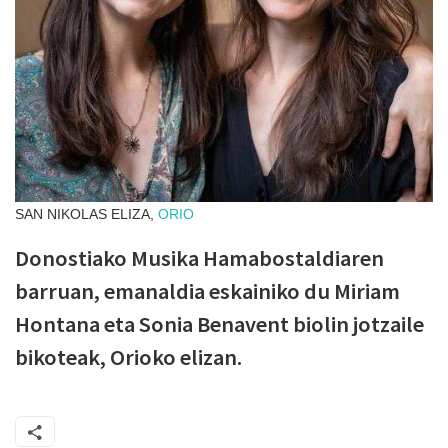
SAN NIKOLAS ELIZA,
ORIO
Donostiako Musika Hamabostaldiaren
barruan, emanaldia eskainiko du Miriam
Hontana eta Sonia Benavent biolin jotzaile
bikoteak, Orioko elizan.