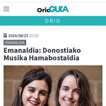
ORIO
2026/08/23
20:30
EMANALDIA
Emanaldia: Donostiako
Musika Hamabostaldia