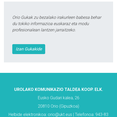
Orio Gukak zu bezalako irakurleen babesa behar
du tokiko informazioa euskaraz eta modu
profesionalean lantzen jarraitzeko.
Izan Gukakide
UROLAKO KOMUNIKAZIO TALDEA KOOP. ELK.
Eusko Gudari kalea, 26
20810 Orio (Gipuzkoa)
Helbide elektronikoa: orio@ukt.eus | Telefonoa: 943-83