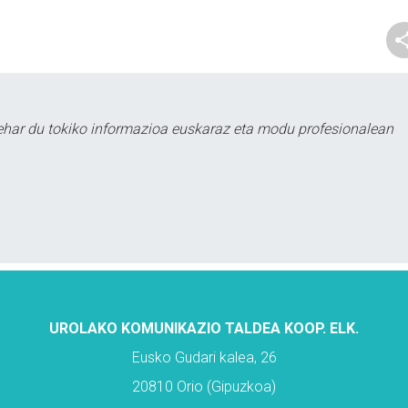
ehar du tokiko informazioa euskaraz eta modu profesionalean
UROLAKO KOMUNIKAZIO TALDEA KOOP. ELK.
Eusko Gudari kalea, 26
20810 Orio (Gipuzkoa)