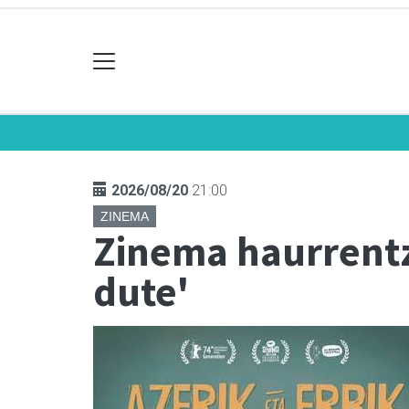
2026/08/20
21:00
ZINEMA
Zinema haurrentza
dute'