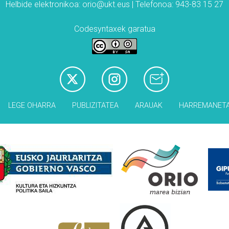
Helbide elektronikoa: orio@ukt.eus | Telefonoa: 943-83 15 27
Codesyntaxek garatua
LEGE OHARRA
PUBLIZITATEA
ARAUAK
HARREMANET
Babesleak