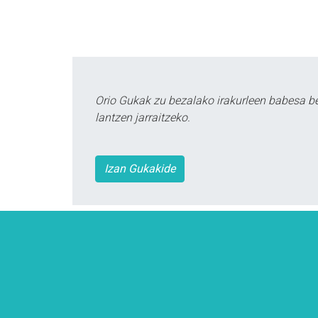
Orio Gukak zu bezalako irakurleen babesa b
lantzen jarraitzeko.
Izan Gukakide