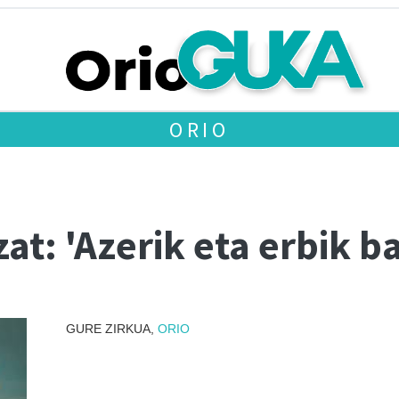
ORIO
t: 'Azerik eta erbik b
GURE ZIRKUA,
ORIO