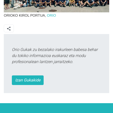
ORIOKO KIROL PORTUA,
ORIO
Orio Gukak zu bezalako irakurleen babesa behar
du tokiko informazioa euskaraz eta modu
profesionalean lantzen jarraitzeko.
Izan Gukakide