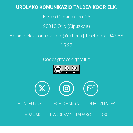
UROLAKO KOMUNIKAZIO TALDEA KOOP. ELK.
Eusko Gudari kalea, 26
20810 Orio (Gipuzkoa)
Helbide elektronikoa: orio@ukt.eus | Telefonoa: 943-83
15 27
Codesyntaxek garatua
HONI BURUZ
LEGE OHARRA
PUBLIZITATEA
ARAUAK
HARREMANETARAKO
RSS