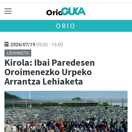
ORIO
2026/07/19
09:00 - 16:00
LEHIAKETA
Kirola: Ibai Paredesen
Oroimenezko Urpeko
Arrantza Lehiaketa