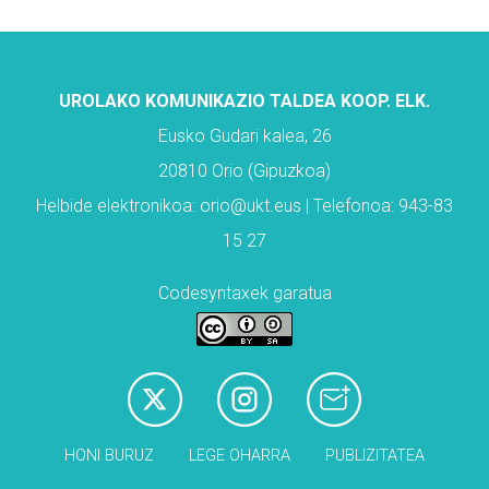
UROLAKO KOMUNIKAZIO TALDEA KOOP. ELK.
Eusko Gudari kalea, 26
20810 Orio (Gipuzkoa)
Helbide elektronikoa: orio@ukt.eus | Telefonoa: 943-83
15 27
Codesyntaxek garatua
HONI BURUZ
LEGE OHARRA
PUBLIZITATEA