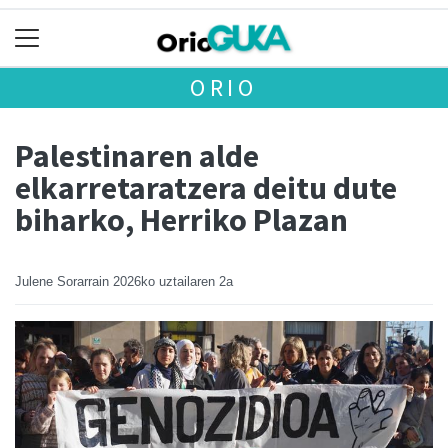
ORIO
Palestinaren alde
elkarretaratzera deitu dute
biharko, Herriko Plazan
Julene Sorarrain
2026ko uztailaren 2a