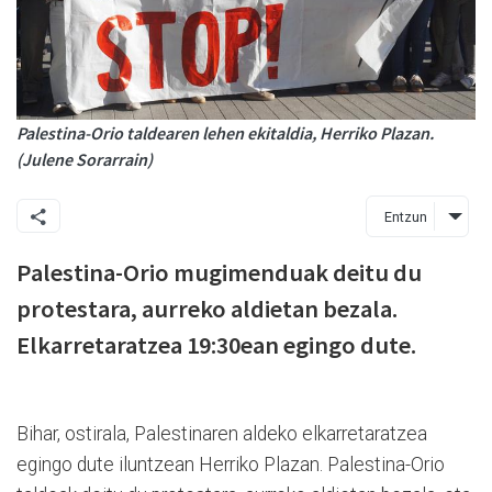
Palestina-Orio taldearen lehen ekitaldia, Herriko Plazan.
(Julene Sorarrain)
Entzun
Palestina-Orio mugimenduak deitu du
protestara, aurreko aldietan bezala.
Elkarretaratzea 19:30ean egingo dute.
Bihar, ostirala, Palestinaren aldeko elkarretaratzea
egingo dute iluntzean Herriko Plazan. Palestina-Orio