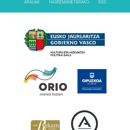
ARAUAK
HARREMANETARAKO
RSS
Babesleak