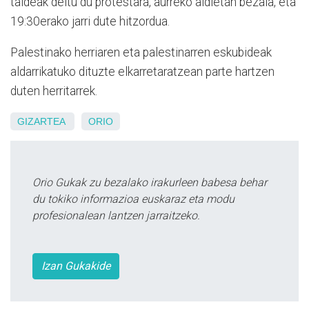
taldeak deitu du protestara, aurreko aldietan bezala, eta
19:30erako jarri dute hitzordua.
Palestinako herriaren eta palestinarren eskubideak
aldarrikatuko dituzte elkarretaratzean parte hartzen
duten herritarrek.
GIZARTEA
ORIO
Orio Gukak zu bezalako irakurleen babesa behar
du tokiko informazioa euskaraz eta modu
profesionalean lantzen jarraitzeko.
Izan Gukakide