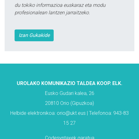
du tokiko informazioa euskaraz eta modu
profesionalean lantzen jarraitzeko.
Izan Gukakide
UROLAKO KOMUNIKAZIO TALDEA KOOP. ELK.
Eusko Gudari kalea, 26
20810 Orio (Gipuzkoa)
Helbide elektronikoa: orio@ukt.eus | Telefonoa: 943-83
15 27
Codesyntaxek garatua