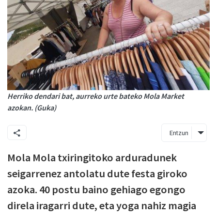
Herriko dendari bat, aurreko urte bateko Mola Market
azokan. (Guka)
Entzun
Mola Mola txiringitoko arduradunek
seigarrenez antolatu dute festa giroko
azoka. 40 postu baino gehiago egongo
direla iragarri dute, eta yoga nahiz magia