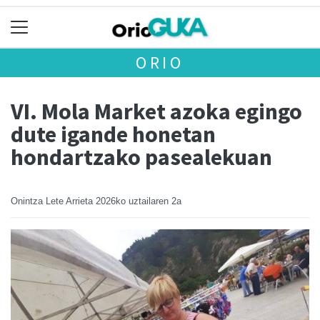
ORIO
VI. Mola Market azoka egingo
dute igande honetan
hondartzako pasealekuan
Onintza Lete Arrieta
2026ko uztailaren 2a