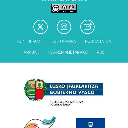
HONI BURUZ
LEGE OHARRA
PUBLIZITATEA
ARAUAK
HARREMANETARAKO
RSS
Babesleak