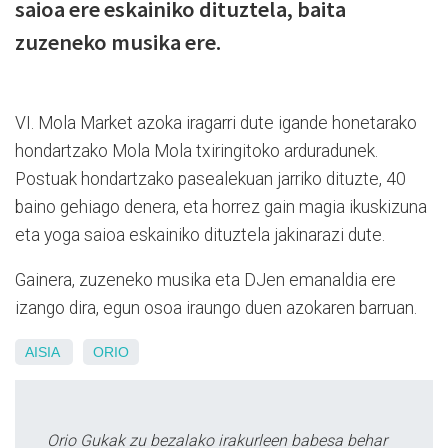
saioa ere eskainiko dituztela, baita
zuzeneko musika ere.
VI. Mola Market azoka iragarri dute igande honetarako
hondartzako Mola Mola txiringitoko arduradunek.
Postuak hondartzako pasealekuan jarriko dituzte, 40
baino gehiago denera, eta horrez gain magia ikuskizuna
eta yoga saioa eskainiko dituztela jakinarazi dute.
Gainera, zuzeneko musika eta DJen emanaldia ere
izango dira, egun osoa iraungo duen azokaren barruan.
AISIA
ORIO
Orio Gukak zu bezalako irakurleen babesa behar