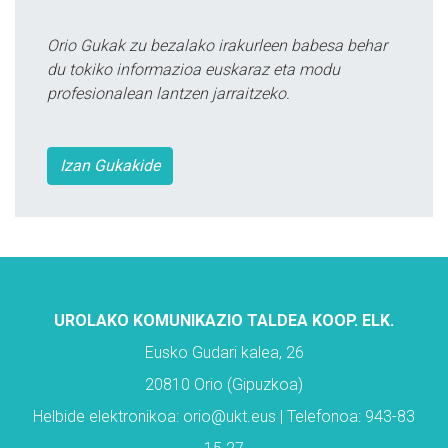
Orio Gukak zu bezalako irakurleen babesa behar
du tokiko informazioa euskaraz eta modu
profesionalean lantzen jarraitzeko.
Izan Gukakide
UROLAKO KOMUNIKAZIO TALDEA KOOP. ELK.
Eusko Gudari kalea, 26
20810 Orio (Gipuzkoa)
Helbide elektronikoa: orio@ukt.eus | Telefonoa: 943-83