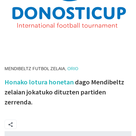
MENDIBELTZ FUTBOL ZELAIA,
ORIO
Honako lotura honetan
dago Mendibeltz
zelaian jokatuko dituzten partiden
zerrenda.