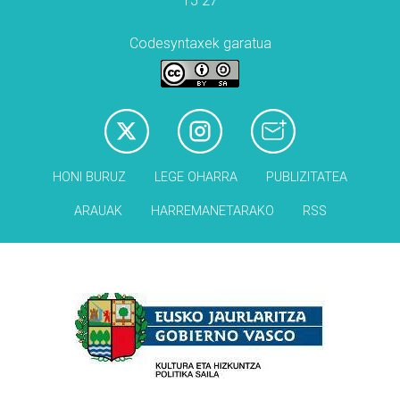
15 27
Codesyntaxek garatua
HONI BURUZ
LEGE OHARRA
PUBLIZITATEA
ARAUAK
HARREMANETARAKO
RSS
Babesleak