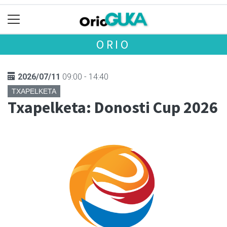
ORIO
2026/07/11
09:00 - 14:40
TXAPELKETA
Txapelketa: Donosti Cup 2026