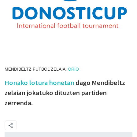
MENDIBELTZ FUTBOL ZELAIA,
ORIO
Honako lotura honetan
dago Mendibeltz
zelaian jokatuko dituzten partiden
zerrenda.