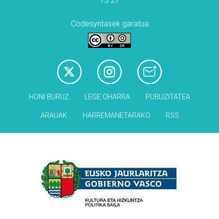
15 27
Codesyntaxek garatua
HONI BURUZ
LEGE OHARRA
PUBLIZITATEA
ARAUAK
HARREMANETARAKO
RSS
Babesleak