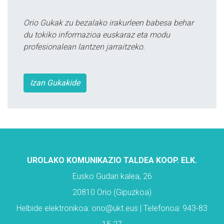
Orio Gukak zu bezalako irakurleen babesa behar
du tokiko informazioa euskaraz eta modu
profesionalean lantzen jarraitzeko.
Izan Gukakide
UROLAKO KOMUNIKAZIO TALDEA KOOP. ELK.
Eusko Gudari kalea, 26
20810 Orio (Gipuzkoa)
Helbide elektronikoa: orio@ukt.eus | Telefonoa: 943-83