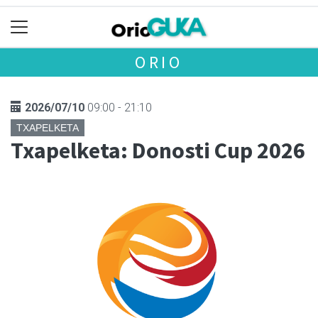
ORIO
2026/07/10
09:00 - 21:10
TXAPELKETA
Txapelketa: Donosti Cup 2026