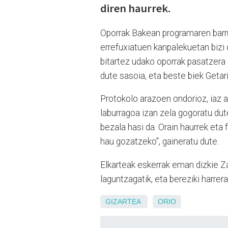
diren haurrek.
Oporrak Bakean programaren barrua
errefuxiatuen kanpalekuetan bizi d
bitartez udako oporrak pasatzera 
dute sasoia, eta beste biek Getari
Protokolo arazoen ondorioz, iaz a
laburragoa izan zela gogoratu dut
bezala hasi da. Orain haurrek eta 
hau gozatzeko", gaineratu dute.
Elkarteak eskerrak eman dizkie Za
laguntzagatik, eta bereziki harrera
GIZARTEA
ORIO