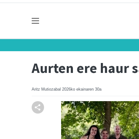
Aurten ere haur 
Aritz Mutiozabal
2026ko ekainaren 30a