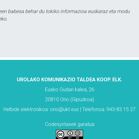
leen babesa behar du tokiko informazioa euskaraz eta modu
eko.
UROLAKO KOMUNIKAZIO TALDEA KOOP. ELK.
Eusko Gudari kalea, 26
20810 Orio (Gipuzkoa)
Helbide elektronikoa: orio@ukt.eus | Telefonoa: 943-83 15 27
Codesyntaxek garatua