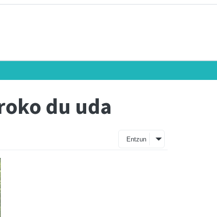
aroko du uda
Entzun