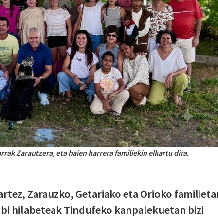
rrak Zarautzera, eta haien harrera familiekin elkartu dira.
artez, Zarauzko, Getariako eta Orioko familieta
bi hilabeteak Tindufeko kanpalekuetan bizi