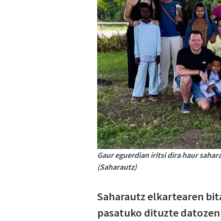
Gaur eguerdian iritsi dira haur sahara
(Saharautz)
Saharautz elkartearen bit
pasatuko dituzte datozen 