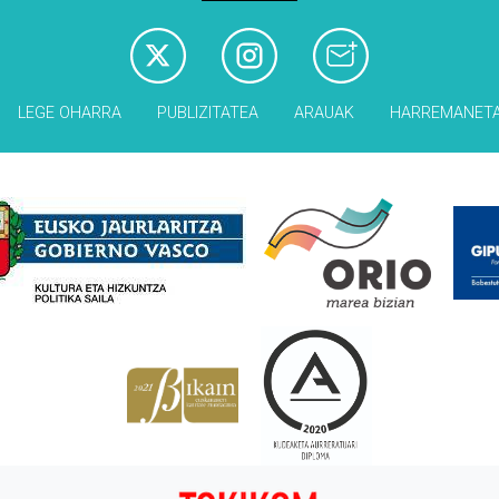
LEGE OHARRA
PUBLIZITATEA
ARAUAK
HARREMANET
Babesleak