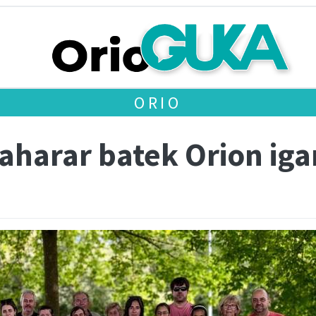
ORIO
saharar batek Orion ig