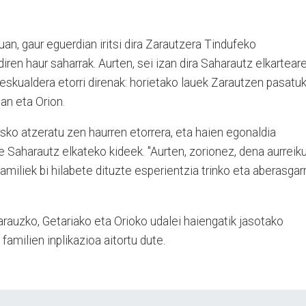
n, gaur eguerdian iritsi dira Zarautzera Tindufeko
iren haur saharrak. Aurten, sei izan dira Saharautz elkartear
eskualdera etorri direnak: horietako lauek Zarautzen pasatu
an eta Orion.
sko atzeratu zen haurren etorrera, eta haien egonaldia
e Saharautz elkateko kideek. "Aurten, zorionez, dena aurreik
familiek bi hilabete dituzte esperientzia trinko eta aberasgarr
rauzko, Getariako eta Orioko udalei haiengatik jasotako
 familien inplikazioa aitortu dute.