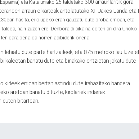
300 arraunlaritik gora
(Espainia) eta Kataluniako 25 taldetako
eteranoen arraun elkarteak antolatutako XI. Jakes Landa eta II
:30ean hasita, erlojupeko eran gauzatu dute proba errioan, eta
taldea, hain zuzen ere. Denboraldi bikaina egiten ari dira Orioko
uten garaipena da horren adibiderik onena.
lehiatu dute parte hartzaileek, eta 875 metroko lau luze e
 bi kaleetan banatu dute eta binakako ontzietan jokatu dute
 kideek errioan bertan astindu dute irabazitako bandera.
xeko aretoan banatu dituzte, kirolariek indarrak
 duten bitartean.