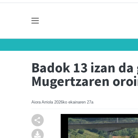
Badok 13 izan da
Mugertzaren oro
Aiora Arriola
2026ko ekainaren 27a