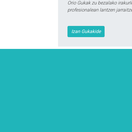
Orio Gukak zu bezalako irakur
profesionalean lantzen jarraitz
Izan Gukakide