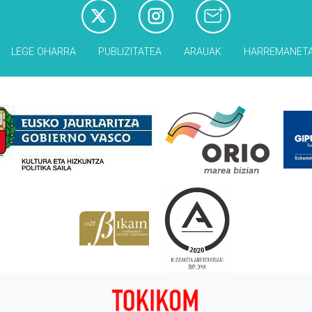
LEGE OHARRA
PUBLIZITATEA
ARAUAK
HARREMANET
Babesleak