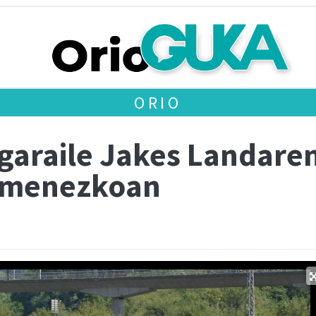
ORIO
 garaile Jakes Landare
imenezkoan