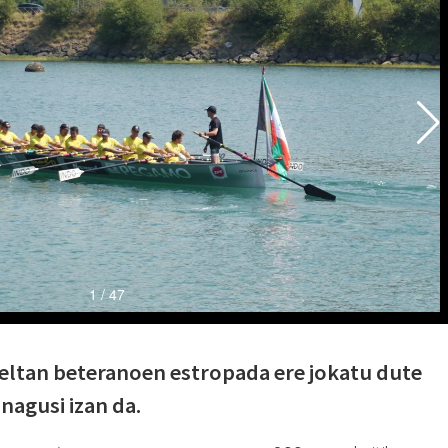
ueltan beteranoen estropada ere jokatu dute
 nagusi izan da.