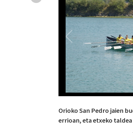
Orioko San Pedro jaien b
errioan, eta etxeko taldea