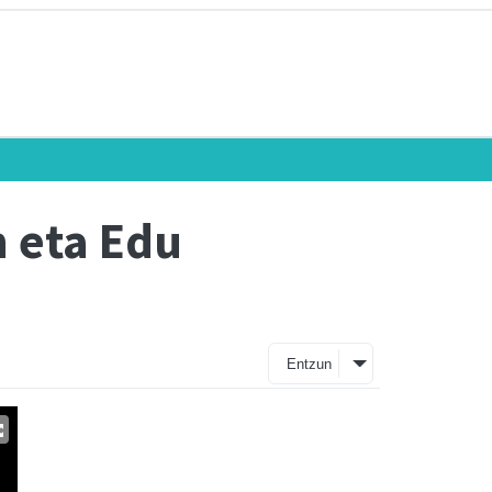
n eta Edu
Entzun