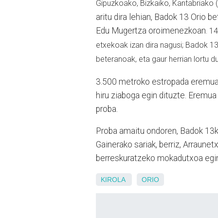
Gipuzkoako, Bizkaiko, Kantabriako 
aritu dira lehian, Badok 13 Orio b
Edu Mugertza oroimenezkoan.
14
etxekoak izan dira nagusi; Badok 13 
beteranoak, eta gaur herrian lortu d
3.500 metroko estropada eremuan 
hiru ziaboga egin dituzte. Eremua
proba.
Proba amaitu ondoren, Badok 13ko
Gainerako sariak, berriz, Arraunet
berreskuratzeko mokadutxoa egin
KIROLA
ORIO