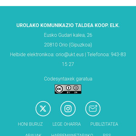
UROLAKO KOMUNIKAZIO TALDEA KOOP. ELK.
Eusko Gudari kalea, 26
20810 Orio (Gipuzkoa)
Helbide elektronikoa: orio@ukt.eus | Telefonoa: 943-83
15 27
Codesyntaxek garatua
HONI BURUZ
LEGE OHARRA
PUBLIZITATEA
ARAUAK
HARREMANETARAKO
RSS