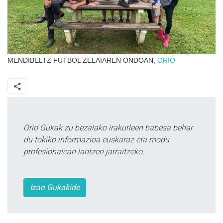
MENDIBELTZ FUTBOL ZELAIAREN ONDOAN,
ORIO
Orio Gukak zu bezalako irakurleen babesa behar
du tokiko informazioa euskaraz eta modu
profesionalean lantzen jarraitzeko.
Izan Gukakide