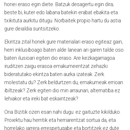
horiei eraso egin diete. Batzuk desagertu egin dira;
beste bi, kuter edo labana batekin erabat ebakita eta
txikituta aurkitu ditugu. Norbaitek propio hartu du astia
gure deialdia suntsitzeko.
Ekintza zital honek gure materialari eraso egiteaz gain,
herri inklusiboago baten alde lanean ari garen talde oso
baten ilusioari egiten dio eraso. Are kezkagarriagoa
iruditzen zaigu erasoa emakumeentzat zehazki
bideratutako ekintza baten aurka izateak. Zerk
molestatu du? Zerk beldurtzen du, emakumeak errioan
ibiltzeak? Zerk egiten dio min arraunari, alternatiba ez
lehiakor eta ireki bat eskaintzeak?
Oria Bizitik ozen esan nahi dugu: ez gaituzte kikilduko.
Proiektu hau herritik eta herriarentzat sortua da, eta
horrelako jarrera errespetugabe eta bortitzek ez dute