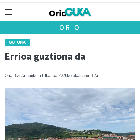
ORIO
GUTUNA
Errioa guztiona da
Oria Bizi Arraunketa Elkartea
2026ko ekainaren 12a