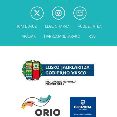
HONI BURUZ
LEGE OHARRA
PUBLIZITATEA
ARAUAK
HARREMANETARAKO
RSS
Babesleak