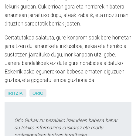
lekurik gurean. Guk errioan gora eta herriarekin batera
arraunean jarraituko dugu, ateak zabalik, eta moztu nahi
dituzten sareetatik berriak josten.
Gertatutakoa salatuta, gure konpromisoak bere horretan
jarraitzen du: arraunketa inklusiboa, irekia eta herrikoia
sustatzen jarraituko dugu, inor kanpoan utzi gabe.
Jarrera bandalikoek ez dute gure norabidea aldatuko.
Eskerrik asko egunerokoan babesa ematen diguzuen
guztioi, eta gogoratu: errioa guztiona da.
IRITZIA
ORIO
Orio Gukak zu bezalako irakurleen babesa behar
du tokiko informazioa euskaraz eta modu
profesionalean lantzen jarraitzeko.