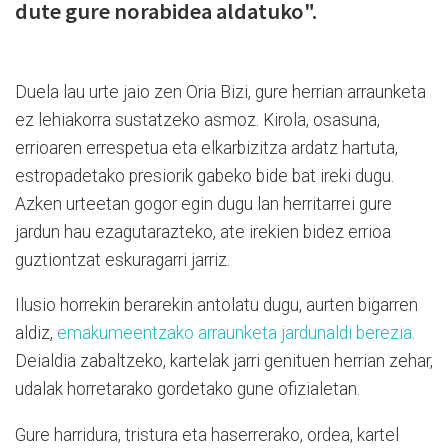
dute gure norabidea aldatuko".
Duela lau urte jaio zen Oria Bizi, gure herrian arraunketa
ez lehiakorra sustatzeko asmoz. Kirola, osasuna,
errioaren errespetua eta elkarbizitza ardatz hartuta,
estropadetako presiorik gabeko bide bat ireki dugu.
Azken urteetan gogor egin dugu lan herritarrei gure
jardun hau ezagutarazteko, ate irekien bidez errioa
guztiontzat eskuragarri jarriz.
Ilusio horrekin berarekin antolatu dugu, aurten bigarren
aldiz,
emakumeentzako arraunketa jardunaldi berezia
.
Deialdia zabaltzeko, kartelak jarri genituen herrian zehar,
udalak horretarako gordetako gune ofizialetan.
Gure harridura, tristura eta haserrerako, ordea, kartel