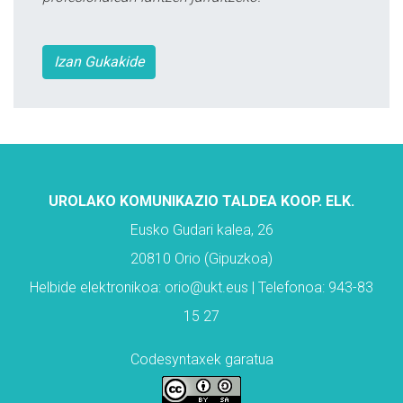
Izan Gukakide
UROLAKO KOMUNIKAZIO TALDEA KOOP. ELK.
Eusko Gudari kalea, 26
20810 Orio (Gipuzkoa)
Helbide elektronikoa: orio@ukt.eus | Telefonoa: 943-83
15 27
Codesyntaxek garatua