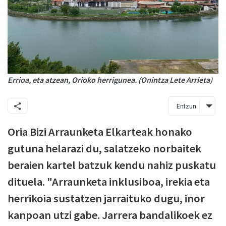
Errioa, eta atzean, Orioko herrigunea. (Onintza Lete Arrieta)
Entzun
Oria Bizi Arraunketa Elkarteak honako
gutuna helarazi du, salatzeko norbaitek
beraien kartel batzuk kendu nahiz puskatu
dituela. "Arraunketa inklusiboa, irekia eta
herrikoia sustatzen jarraituko dugu, inor
kanpoan utzi gabe. Jarrera bandalikoek ez