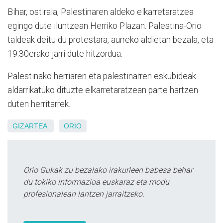
Bihar, ostirala, Palestinaren aldeko elkarretaratzea
egingo dute iluntzean Herriko Plazan. Palestina-Orio
taldeak deitu du protestara, aurreko aldietan bezala, eta
19:30erako jarri dute hitzordua.
Palestinako herriaren eta palestinarren eskubideak
aldarrikatuko dituzte elkarretaratzean parte hartzen
duten herritarrek.
GIZARTEA
ORIO
Orio Gukak zu bezalako irakurleen babesa behar
du tokiko informazioa euskaraz eta modu
profesionalean lantzen jarraitzeko.