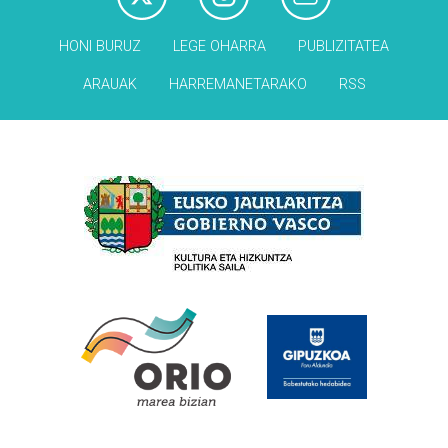
HONI BURUZ
LEGE OHARRA
PUBLIZITATEA
ARAUAK
HARREMANETARAKO
RSS
Babesleak