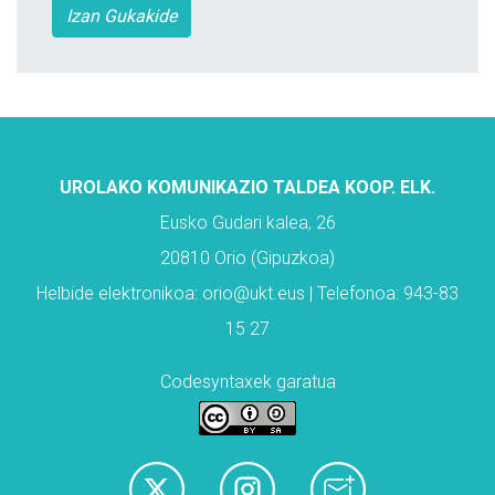
Izan Gukakide
UROLAKO KOMUNIKAZIO TALDEA KOOP. ELK.
Eusko Gudari kalea, 26
20810 Orio (Gipuzkoa)
Helbide elektronikoa: orio@ukt.eus | Telefonoa: 943-83
15 27
Codesyntaxek garatua