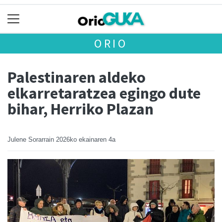
ORIO
Palestinaren aldeko
elkarretaratzea egingo dute
bihar, Herriko Plazan
Julene Sorarrain
2026ko ekainaren 4a