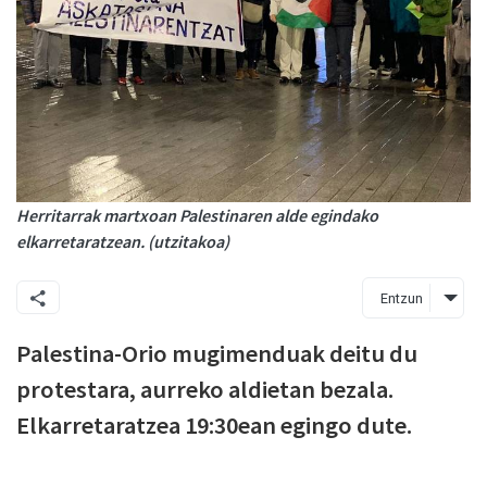
Herritarrak martxoan Palestinaren alde egindako
elkarretaratzean. (utzitakoa)
Entzun
Palestina-Orio mugimenduak deitu du
protestara, aurreko aldietan bezala.
Elkarretaratzea 19:30ean egingo dute.