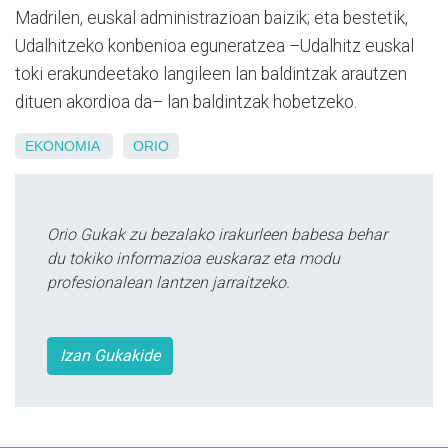
Madrilen, euskal administrazioan baizik; eta bestetik,
Udalhitzeko konbenioa eguneratzea –Udalhitz euskal
toki erakundeetako langileen lan baldintzak arautzen
dituen akordioa da– lan baldintzak hobetzeko.
EKONOMIA
ORIO
Orio Gukak zu bezalako irakurleen babesa behar
du tokiko informazioa euskaraz eta modu
profesionalean lantzen jarraitzeko.
Izan Gukakide