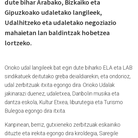
dute bihar Arabako, Bizkaiko eta
Gipuzkoako udaletako langileek,
Udalhitzeko eta udaletako negoziazio
mahaietan lan baldintzak hobetzea
lortzeko.
Orioko udal langileek bat egin dute biharko ELA eta LAB
sindikatuek deitutako greba deialdiarekin, eta ondorioz,
udal zerbitzuak itxita egongo dira. Orioko Udalak
jakinarazi duenez, udaletxea, Danbolin musika eta
dantza eskola, Kultur Etxea, liburutegia eta Turismo
Bulegoa egongo dira itxita.
Kanpinean, berriz, gutxieneko zerbitzuak eskainiko
dituzte eta irekita egongo dira kiroldegia, Saregile