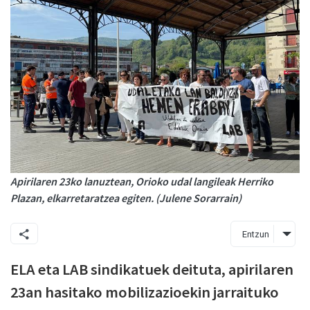
Apirilaren 23ko lanuztean, Orioko udal langileak Herriko
Plazan, elkarretaratzea egiten. (Julene Sorarrain)
Entzun
ELA eta LAB sindikatuek deituta, apirilaren
23an hasitako mobilizazioekin jarraituko