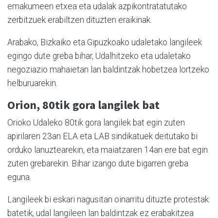
emakumeen etxea eta udalak azpikontratatutako
zerbitzuek erabiltzen dituzten eraikinak.
Arabako, Bizkaiko eta Gipuzkoako udaletako langileek
egingo dute greba bihar, Udalhitzeko eta udaletako
negoziazio mahaietan lan baldintzak hobetzea lortzeko
helburuarekin.
Orion, 80tik gora langilek bat
Orioko Udaleko 80tik gora langilek bat egin zuten
apirilaren 23an ELA eta LAB sindikatuek deitutako bi
orduko lanuztearekin, eta maiatzaren 14an ere bat egin
zuten grebarekin. Bihar izango dute bigarren greba
eguna.
Langileek bi eskari nagusitan oinarritu dituzte protestak:
batetik, udal langileen lan baldintzak ez erabakitzea