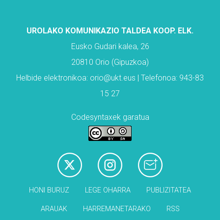
UROLAKO KOMUNIKAZIO TALDEA KOOP. ELK.
Eusko Gudari kalea, 26
20810 Orio (Gipuzkoa)
Helbide elektronikoa: orio@ukt.eus | Telefonoa: 943-83
15 27
Codesyntaxek garatua
HONI BURUZ
LEGE OHARRA
PUBLIZITATEA
ARAUAK
HARREMANETARAKO
RSS