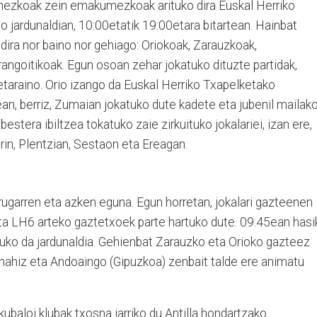
zonezkoak zein emakumezkoak arituko dira Euskal Herriko
 jardunaldian, 10:00etatik 19:00etara bitartean. Hainbat
 dira nor baino nor gehiago: Oriokoak, Zarauzkoak,
angoitikoak. Egun osoan zehar jokatuko dituzte partidak,
letaraino. Orio izango da Euskal Herriko Txapelketako
ean, berriz, Zumaian jokatuko dute kadete eta jubenil mailak
bestera ibiltzea tokatuko zaie zirkuituko jokalariei, izan ere,
rin, Plentzian, Sestaon eta Ereagan.
rugarren eta azken eguna. Egun horretan, jokalari gazteenen
eta LH6 arteko gaztetxoek parte hartuko dute. 09:45ean hasi
tuko da jardunaldia. Gehienbat Zarauzko eta Orioko gazteez
 nahiz eta Andoaingo (Gipuzkoa) zenbait talde ere animatu
kubaloi klubak txosna jarriko du Antilla hondartzako