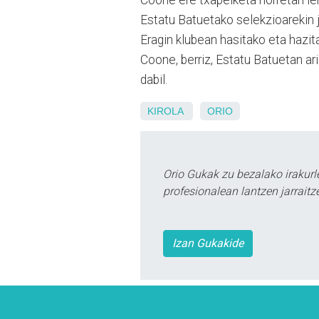
Estatu Batuetako selekzioarekin j
Eragin klubean hasitako eta hazita
Coone, berriz, Estatu Batuetan ar
dabil.
KIROLA
ORIO
Orio Gukak zu bezalako irakur
profesionalean lantzen jarraitz
Izan Gukakide