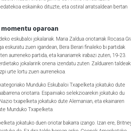
edatekoa eskainiko dituzte, eta ostiral arratsaldean bertan
, momentu oparoan
ko eskubaloi jokalariak. Maria Zaldua oriotarrak Rocasa Gr
a eskuratu zuen igandean, Bera Berari finaleko bi partidak
en aurreneko partida, eta kanariarrek irabazi zuten, 19-23.
erdietako jokalaririk onena izendatu zuten. Zalduaren taldeak
azpi urte lortu zuen aurrenekoa.
or kategoriako Munduko Eskubaloi Txapelketa jokatuko dute
uabarrena oriotarra. Espainiako selekzioarekin jokatuko du
 Nazio txapelketa jokatuko dute Alemanian, eta ekainaren
dute Munduko Txapelketa.
keta jokatuko duen oriotar bakarra izango. Izan ere, Britne
hiatuko da. Ez dira talde berean ariko, Coonek Ameriketako