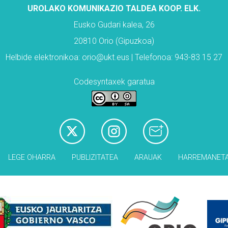
UROLAKO KOMUNIKAZIO TALDEA KOOP. ELK.
Eusko Gudari kalea, 26
20810 Orio (Gipuzkoa)
Helbide elektronikoa: orio@ukt.eus | Telefonoa: 943-83 15 27
Codesyntaxek garatua
LEGE OHARRA
PUBLIZITATEA
ARAUAK
HARREMANET
Babesleak