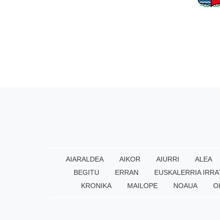
AIARALDEA
AIKOR
AIURRI
ALEA
BEGITU
ERRAN
EUSKALERRIA IRRA
KRONIKA
MAILOPE
NOAUA
O