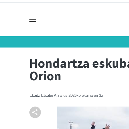
Hondartza eskuba
Orion
Ekaitz Etxabe Arzallus
2026ko ekainaren 3a