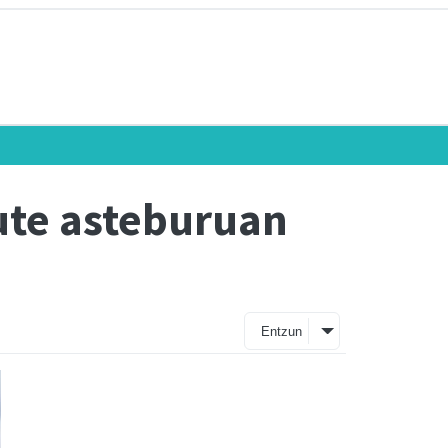
ute asteburuan
Entzun