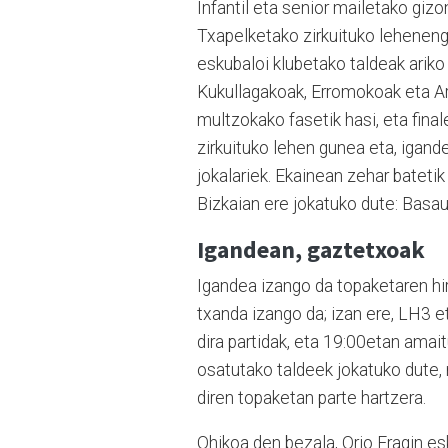
Infantil eta senior mailetako gi
Txapelketako zirkuituko lehenengo
eskubaloi klubetako taldeak ariko
Kukullagakoak, Erromokoak eta Ar
multzokako fasetik hasi, eta fina
zirkuituko lehen gunea eta, igand
jokalariek. Ekainean zehar batetik 
Bizkaian ere jokatuko dute: Basau
Igandean, gaztetxoak
Igandea izango da topaketaren hi
txanda izango da; izan ere, LH3 
dira partidak, eta 19:00etan amai
osatutako taldeek jokatuko dute,
diren topaketan parte hartzera.
Ohikoa den bezala, Orio Eragin es