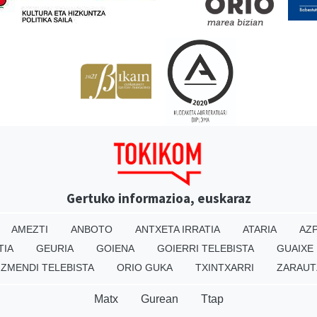
Gertuko informazioa, euskaraz
AMEZTI
ANBOTO
ANTXETA IRRATIA
ATARIA
AZP
TIA
GEURIA
GOIENA
GOIERRI TELEBISTA
GUAIXE
IZMENDI TELEBISTA
ORIO GUKA
TXINTXARRI
ZARAUT
Matx
Gurean
Ttap