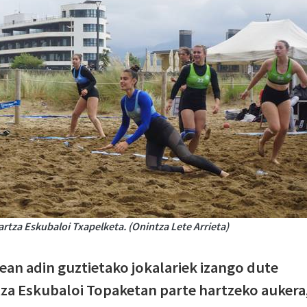
rtza Eskubaloi Txapelketa. (Onintza Lete Arrieta)
tean adin guztietako jokalariek izango dute
za Eskubaloi Topaketan parte hartzeko aukera