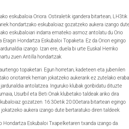
zako eskubaloia Oriora. Ostiraletik igandera bitartean, LH3tik
alariek hondartzako eskubaloiaz gozatzeko aukera izango dut
tzako eskubaloiari indarra emateko asmoz antolatu du Orio
a Eragin Hondartza Eskubaloi Topaketa. Ez da Orion egingo
rdunaldia izango. Izan ere, duela bi urte Euskal Herriko
artu zuen Antilla hondartzak.
aurtengo topaketari. Egun horretan, kadeteen eta jubenilen
tako oriotarrek herrian jokatzeko aukerarik ez zutelako eraba
 jardunaldia antolatzea. Inguruko klubak gonbidatu dituzte
maia, Usurbil eta Beti Onak klubetako taldeak ariko dira
kubaloiaz gozatzen. 16:30etik 20:00etara bitartean egingo
a jokatzeko aukera izango dute bertaratuko diren taldeek.
iko Hondartza Eskubaloi Txapelketaren txanda izango da.