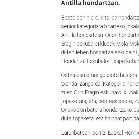
Antilla hondartzan.
Beste behin ere, iritsi da hondart
senior kategoriara bitarteko jok
Antilla hondartzan. Orion hondar
Eragin eskubaloi klubak Mola Mol
duten lehen hondartza eskubaloi ja
Hondartza Eskubaloi Txapelketa h
Ostiralean emango diote hasiera 
txanda izango da. Kategoria horie
zuen Orio Eragin eskubaloi klubak
topaketara, eta, besteak beste, Zu
Oriokoekin batera hondartzako es
dute topaketa, eta hainbat partid
Larunbatean, berriz, Euskal Herr