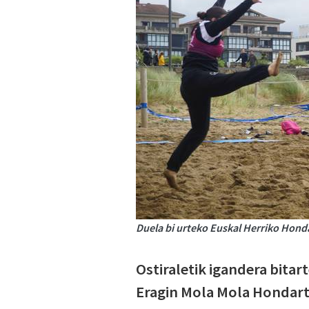
Duela bi urteko Euskal Herriko Honda
Ostiraletik igandera bitar
Eragin Mola Mola Hondart