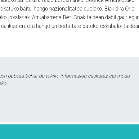
okatuko baitu, hango nazionalitatea duelako. Biak dira Orio
ko jokalariak. Arruabarrena Beti Onak taldean dabil gaur egun
i da ikasten, eta hango unibertsitate bateko eskubaloi taldea
leen babesa behar du tokiko informazioa euskaraz eta modu
eko.