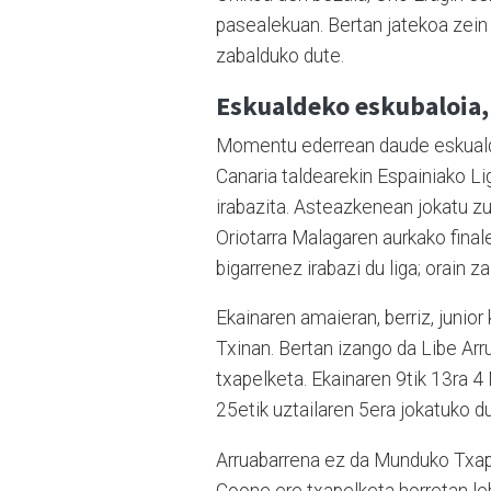
pasealekuan. Bertan jatekoa zein 
zabalduko dute.
Eskualdeko eskubaloia
Momentu ederrean daude eskualde
Canaria taldearekin Espainiako Lig
irabazita. Asteazkenean jokatu zut
Oriotarra Malagaren aurkako final
bigarrenez irabazi du liga; orain z
Ekainaren amaieran, berriz, juni
Txinan. Bertan izango da Libe Arr
txapelketa. Ekainaren 9tik 13ra 4
25etik uztailaren 5era jokatuko 
Arruabarrena ez da Munduko Txapel
Coone ere txapelketa horretan le