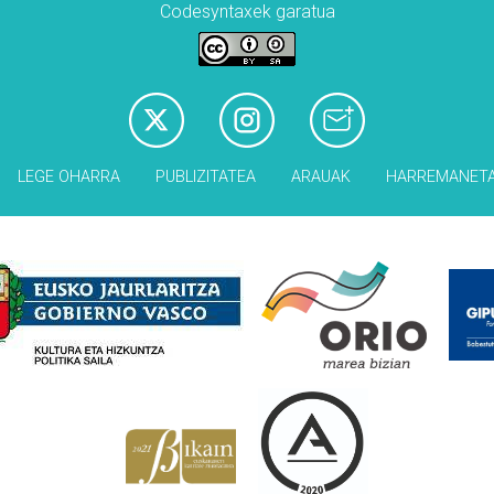
Codesyntaxek garatua
LEGE OHARRA
PUBLIZITATEA
ARAUAK
HARREMANET
Babesleak