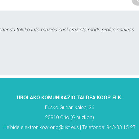
ehar du tokiko informazioa euskaraz eta modu profesionalean
UROLAKO KOMUNIKAZIO TALDEA KOOP. ELK.
Eusko Gudari kalea, 26
20810 Orio (Gipuzkoa)
Helbide elektronikoa: orio@ukt.eus | Telefonoa: 943-83 15 27