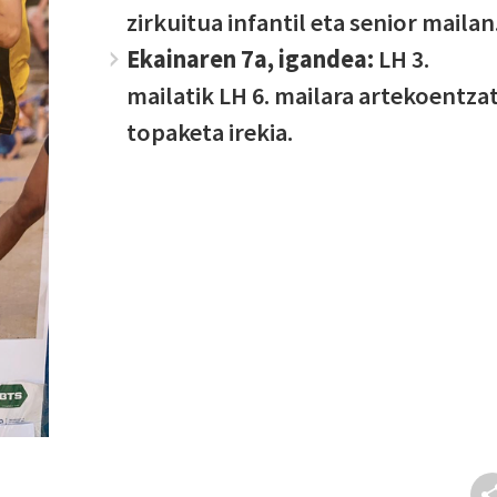
zirkuitua infantil eta senior mailan
Ekainaren 7a, igandea:
LH 3.
mailatik LH 6. mailara artekoentza
topaketa irekia.