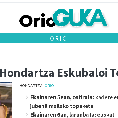
ORIO
 Hondartza Eskubaloi 
HONDARTZA,
ORIO
Ekainaren 5ean, ostirala:
kadete e
jubenil mailako topaketa.
Ekainaren 6an, larunbata:
euskal