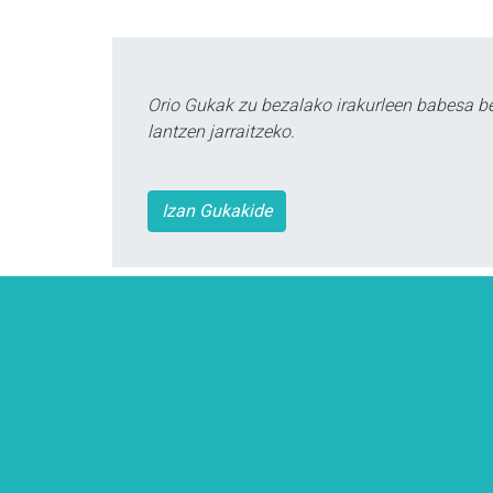
Orio Gukak zu bezalako irakurleen babesa b
lantzen jarraitzeko.
Izan Gukakide