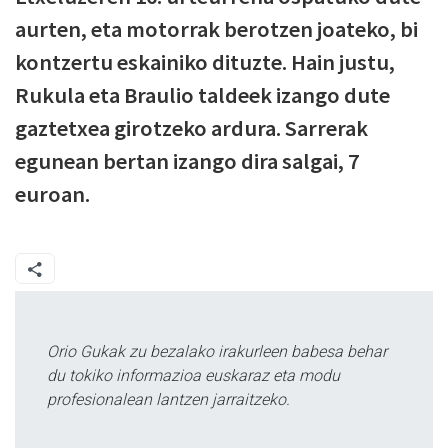
aurten, eta motorrak berotzen joateko, bi
kontzertu eskainiko dituzte. Hain justu,
Rukula eta Braulio taldeek izango dute
gaztetxea girotzeko ardura. Sarrerak
egunean bertan izango dira salgai, 7
euroan.
Orio Gukak zu bezalako irakurleen babesa behar
du tokiko informazioa euskaraz eta modu
profesionalean lantzen jarraitzeko.