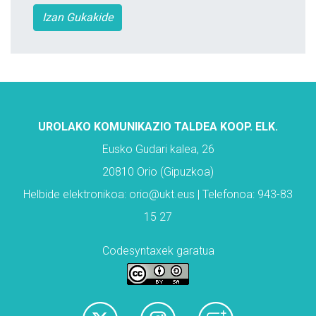
Izan Gukakide
UROLAKO KOMUNIKAZIO TALDEA KOOP. ELK.
Eusko Gudari kalea, 26
20810 Orio (Gipuzkoa)
Helbide elektronikoa: orio@ukt.eus | Telefonoa: 943-83
15 27
Codesyntaxek garatua