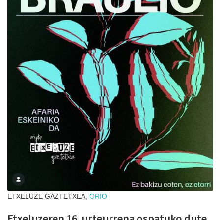
ETXELUZE GAZTETXEA,
ORIO
Etxeluzeren 16. urteurrena ospatuko dute