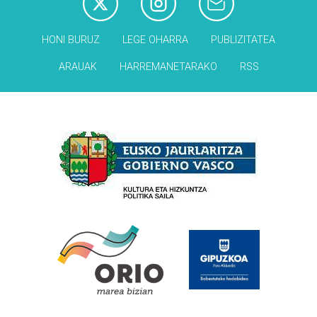
HONI BURUZ
LEGE OHARRA
PUBLIZITATEA
ARAUAK
HARREMANETARAKO
RSS
Babesleak