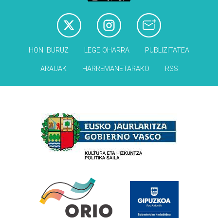
HONI BURUZ
LEGE OHARRA
PUBLIZITATEA
ARAUAK
HARREMANETARAKO
RSS
Babesleak