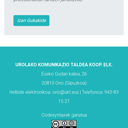
Izan Gukakide
UROLAKO KOMUNIKAZIO TALDEA KOOP. ELK.
Eusko Gudari kalea, 26
20810 Orio (Gipuzkoa)
Helbide elektronikoa: orio@ukt.eus | Telefonoa: 943-83
15 27
Codesyntaxek garatua