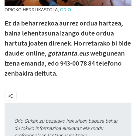
ORIOKO HERRI IKASTOLA,
ORIO
Ez da beharrezkoa aurrez ordua hartzea,
baina lehentasuna izango dute ordua
hartuta joaten direnek. Horretarako bi bide
daude: online,
gotatanta.eus
webgunean
izena emanda, edo 943-00 78 84 telefono
zenbakira deituta.
Orio Gukak zu bezalako irakurleen babesa behar
du tokiko informazioa euskaraz eta modu
profesionalean lantzen jarraitzeko.