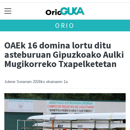
ORIO
OAEk 16 domina lortu ditu
asteburuan Gipuzkoako Aulki
Mugikorreko Txapelketetan
Julene Sorarrain
2026ko ekainaren 1a