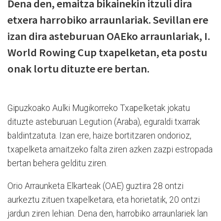
Dena den, emaitza bikainekin itzuli dira
etxera harrobiko arraunlariak. Sevillan ere
izan dira asteburuan OAEko arraunlariak, I.
World Rowing Cup txapelketan, eta postu
onak lortu dituzte ere bertan.
Gipuzkoako Aulki Mugikorreko Txapelketak jokatu
dituzte asteburuan Legution (Araba), eguraldi txarrak
baldintzatuta. Izan ere, haize bortitzaren ondorioz,
txapelketa amaitzeko falta ziren azken zazpi estropada
bertan behera gelditu ziren.
Orio Arraunketa Elkarteak (OAE) guztira 28 ontzi
aurkeztu zituen txapelketara, eta horietatik, 20 ontzi
jardun ziren lehian. Dena den, harrobiko arraunlariek lan