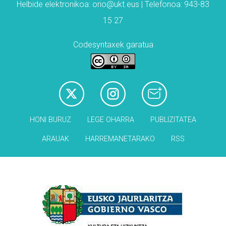
Helbide elektronikoa: orio@ukt.eus | Telefonoa: 943-83
15 27
Codesyntaxek garatua
HONI BURUZ
LEGE OHARRA
PUBLIZITATEA
ARAUAK
HARREMANETARAKO
RSS
Babesleak