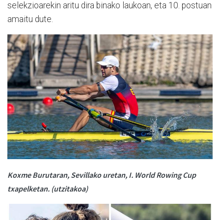
selekzioarekin aritu dira binako laukoan, eta 10. postuan
amaitu dute.
Koxme Burutaran, Sevillako uretan, I. World Rowing Cup
txapelketan. (utzitakoa)