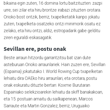
bikaina egin zuten, 16 domina lortu baitzituzten: zazpi
urre, sei zilar eta hiru brontze irabazi zituzten orotara.
Orioko bost ontzik, berriz, txapelketatik kanpo jokatu
zuten, txapelketa osatzeko ontzi minimorik osatu ez
zelako, eta hiru ontzi, aldiz, estropadarik gabe gelditu
ziren eguraldi eskasagatik.
Sevillan ere, postu onak
Beste arraun hitzordu garrantzitsu bat izan dute
asteburuan Orioko arraunlariek. Hain zuzen ere, Sevillan
(Espainia) jokatutako I. World Rowing Cup txapelketan
lehiatu dira OAEko hiru arraunlari, eta orotara, postu
onak eskuratu dituzte bertan: Koxme Burutaran
Espainiako selekzioarekin lehiatu da skiff banakakoan,
eta 15. postuan amaitu du sailkapenean; Marcos
Sarraute eta Martin Gonzalez, berriz, Uruguaiko