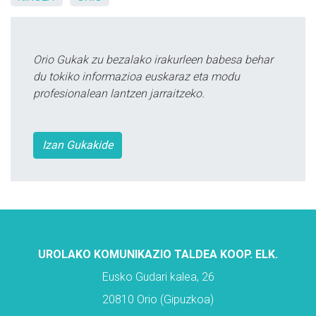
Orio Gukak zu bezalako irakurleen babesa behar
du tokiko informazioa euskaraz eta modu
profesionalean lantzen jarraitzeko.
Izan Gukakide
UROLAKO KOMUNIKAZIO TALDEA KOOP. ELK.
Eusko Gudari kalea, 26
20810 Orio (Gipuzkoa)