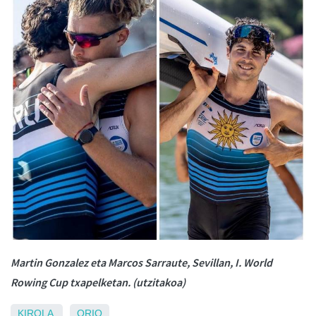
Martin Gonzalez eta Marcos Sarraute, Sevillan, I. World
Rowing Cup txapelketan. (utzitakoa)
KIROLA
ORIO