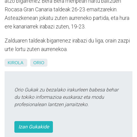
atzo bigarrenez Bera Bera menpean hartu baitzuen
Rocasa Gran Canaria taldeak 26-23 emaitzarekin.
Asteazkenean jokatu zuten aurreneko partida, eta hura
ere kanariarrek irabazi zuten, 19-23.
Zalduaren taldeak bigarrenez irabazi du liga; orain zazpi
urte lortu zuten aurrenekoa.
KIROLA
ORIO
Orio Gukak zu bezalako irakurleen babesa behar
du tokiko informazioa euskaraz eta modu
profesionalean lantzen jarraitzeko.
Izan Gukakide