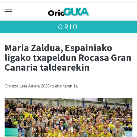
ORIO
Maria Zaldua, Espainiako
ligako txapeldun Rocasa Gran
Canaria taldearekin
Onintza Lete Arrieta
2026ko ekainaren 1a