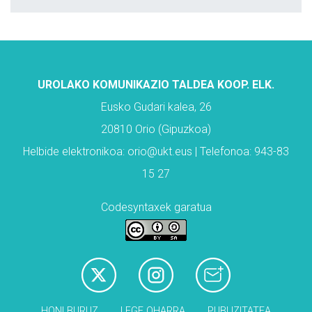
UROLAKO KOMUNIKAZIO TALDEA KOOP. ELK.
Eusko Gudari kalea, 26
20810 Orio (Gipuzkoa)
Helbide elektronikoa: orio@ukt.eus | Telefonoa: 943-83
15 27
Codesyntaxek garatua
HONI BURUZ
LEGE OHARRA
PUBLIZITATEA