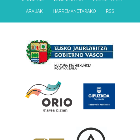
ARAUAK
HARREMANETARAKO
RSS
Babesleak