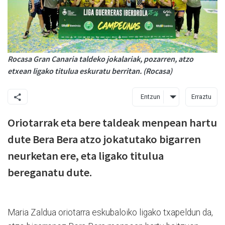
Rocasa Gran Canaria taldeko jokalariak, pozarren, atzo
etxean ligako titulua eskuratu berritan. (Rocasa)
Entzun
Erraztu
Oriotarrak eta bere taldeak menpean hartu
dute Bera Bera atzo jokatutako bigarren
neurketan ere, eta ligako titulua
bereganatu dute.
Maria Zaldua oriotarra eskubaloiko ligako txapeldun da,