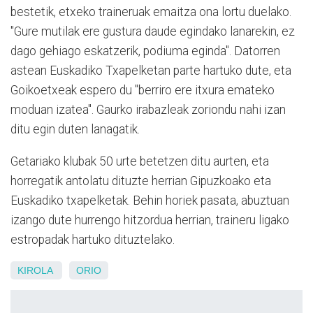
bestetik, etxeko traineruak emaitza ona lortu duelako.
"Gure mutilak ere gustura daude egindako lanarekin, ez
dago gehiago eskatzerik, podiuma eginda". Datorren
astean Euskadiko Txapelketan parte hartuko dute, eta
Goikoetxeak espero du "berriro ere itxura emateko
moduan izatea". Gaurko irabazleak zoriondu nahi izan
ditu egin duten lanagatik.
Getariako klubak 50 urte betetzen ditu aurten, eta
horregatik antolatu dituzte herrian Gipuzkoako eta
Euskadiko txapelketak. Behin horiek pasata, abuztuan
izango dute hurrengo hitzordua herrian, traineru ligako
estropadak hartuko dituztelako.
KIROLA
ORIO