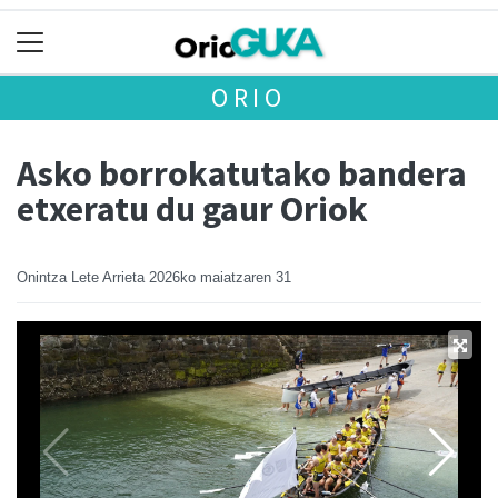
ORIO
Asko borrokatutako bandera
etxeratu du gaur Oriok
Onintza Lete Arrieta
2026ko maiatzaren 31