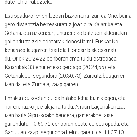
dute lehia irabazteko.
Estropadako lehen luzean bizkorrena izan da Orio, baina
gero distantzia berreskuratuz joan dira Kaiarriba eta
Getaria, eta azkenean, ehuneneko batzuen aldearekin
gailendu zaizkie oriotarrak donostiarrei. Euskadiko
lehiarako laugarren txartela Hondarribiak eskuratu
du. Oriok 20:24,22 denboran amaitu du estropada,
Kaiarribak 33 ehuneneko geroago (20:24,55), eta
Getariak sei segundora (20:30,73). Zarautz bosgarren
izan da, eta Zumaia, zazpigarren.
Emakumezkoetan ez da halako lehia bizirik egon, eta
hor ere iazko joerak jarraitu du, Arraun Lagunakentzat
izan baita Gipuzkoako bandera, gainerakoei aise
gailenduta: 10:59,72 denboran osatu du estropada, eta
San Juan zazpi segundora helmugaratu da, 11:07,10