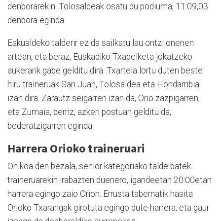
denborarekin. Tolosaldeak osatu du podiuma, 11:09,03
denbora eginda.
Eskualdeko talderir ez da sailkatu lau ontzi onenen
artean, eta beraz, Euskadiko Txapelketa jokatzeko
aukerarik gabe gelditu dira. Txartela lortu duten beste
hiru traineruak San Juan, Tolosaldea eta Hondarribia
izan dira. Zarautz seigarren izan da, Orio zazpigarren,
eta Zumaia, berriz, azken postuan gelditu da,
bederatzigarren eginda.
Harrera Orioko traineruari
Ohikoa den bezala, senior kategoriako talde batek
traineruarekin irabazten duenero, igandeetan 20:00etan
harrera egingo zaio Orion. Errusta tabernatik hasita
Orioko Txarangak girotuta egingo dute harrera, eta gaur