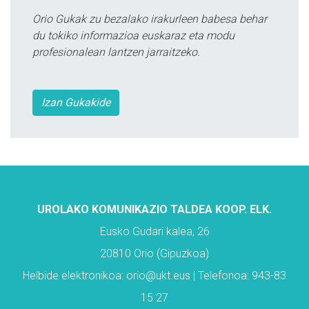
Orio Gukak zu bezalako irakurleen babesa behar
du tokiko informazioa euskaraz eta modu
profesionalean lantzen jarraitzeko.
Izan Gukakide
UROLAKO KOMUNIKAZIO TALDEA KOOP. ELK.
Eusko Gudari kalea, 26
20810 Orio (Gipuzkoa)
Helbide elektronikoa: orio@ukt.eus | Telefonoa: 943-83
15 27