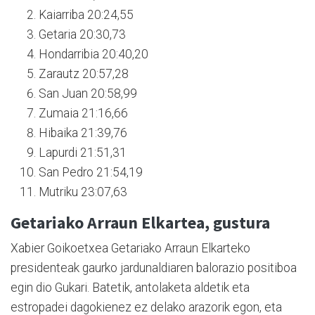
Kaiarriba 20:24,55
Getaria 20:30,73
Hondarribia 20:40,20
Zarautz 20:57,28
San Juan 20:58,99
Zumaia 21:16,66
Hibaika 21:39,76
Lapurdi 21:51,31
San Pedro 21:54,19
Mutriku 23:07,63
Getariako Arraun Elkartea, gustura
Xabier Goikoetxea Getariako Arraun Elkarteko
presidenteak gaurko jardunaldiaren balorazio positiboa
egin dio Gukari. Batetik, antolaketa aldetik eta
estropadei dagokienez ez delako arazorik egon, eta