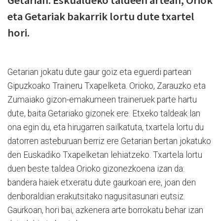
eta Getariak bakarrik lortu dute txartel
hori.
Getarian jokatu dute gaur goiz eta eguerdi partean
Gipuzkoako Traineru Txapelketa. Orioko, Zarauzko eta
Zumaiako gizon-emakumeen traineruek parte hartu
dute, baita Getariako gizonek ere. Etxeko taldeak lan
ona egin du, eta hirugarren sailkatuta, txartela lortu du
datorren asteburuan berriz ere Getarian bertan jokatuko
den Euskadiko Txapelketan lehiatzeko. Txartela lortu
duen beste taldea Orioko gizonezkoena izan da:
bandera haiek etxeratu dute gaurkoan ere, joan den
denboraldian erakutsitako nagusitasunari eutsiz.
Gaurkoan, hori bai, azkenera arte borrokatu behar izan