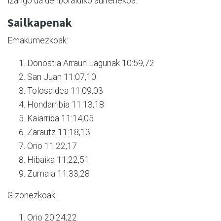
izango da denboraldiko aurrenekoa.
Sailkapenak
Emakumezkoak:
Donostia Arraun Lagunak 10:59,72
San Juan 11:07,10
Tolosaldea 11:09,03
Hondarribia 11:13,18
Kaiarriba 11:14,05
Zarautz 11:18,13
Orio 11:22,17
Hibaika 11:22,51
Zumaia 11:33,28
Gizonezkoak:
Orio 20:24,22