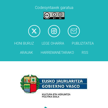
Codesyntaxek garatua
HONI BURUZ
LEGE OHARRA
PUBLIZITATEA
ARAUAK
HARREMANETARAKO
RSS
Babesleak