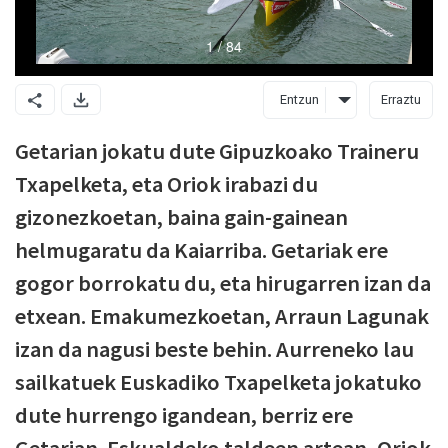
Entzun
Erraztu
Getarian jokatu dute Gipuzkoako Traineru
Txapelketa, eta Oriok irabazi du
gizonezkoetan, baina gain-gainean
helmugaratu da Kaiarriba. Getariak ere
gogor borrokatu du, eta hirugarren izan da
etxean. Emakumezkoetan, Arraun Lagunak
izan da nagusi beste behin. Aurreneko lau
sailkatuek Euskadiko Txapelketa jokatuko
dute hurrengo igandean, berriz ere
Getarian. Eskualdeko taldeen artean, Oriok